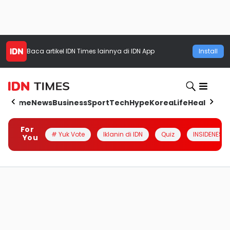
Baca artikel
IDN Times
lainnya di IDN App
Install
Home
News
Business
Sport
Tech
Hype
Korea
Life
Health
Aut
For
# Yuk Vote
Iklanin di IDN
Quiz
INSIDENESIA
You