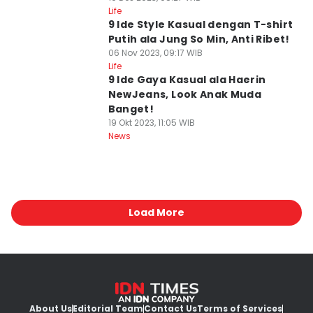
Life
9 Ide Style Kasual dengan T-shirt
Putih ala Jung So Min, Anti Ribet!
06 Nov 2023, 09:17 WIB
Life
9 Ide Gaya Kasual ala Haerin
NewJeans, Look Anak Muda
Banget!
19 Okt 2023, 11:05 WIB
News
Load More
About Us
Editorial Team
Contact Us
Terms of Services