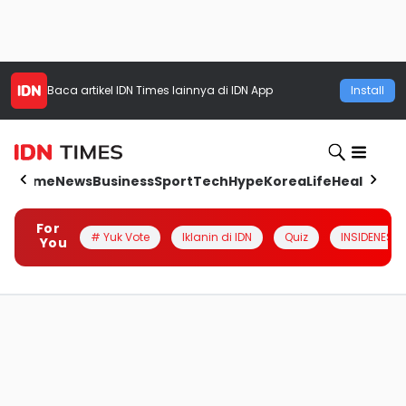
Baca artikel
IDN Times
lainnya di IDN App
Install
Home
News
Business
Sport
Tech
Hype
Korea
Life
Health
Aut
For
# Yuk Vote
Iklanin di IDN
Quiz
INSIDENESIA
You