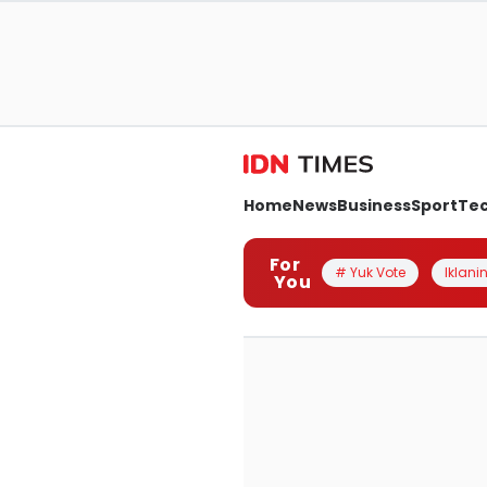
Home
News
Business
Sport
Te
For
# Yuk Vote
Iklanin
You