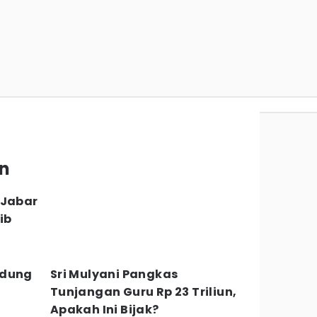
bn
 Jabar
ib
ndung
Sri Mulyani Pangkas
Tunjangan Guru Rp 23 Triliun,
Apakah Ini Bijak?