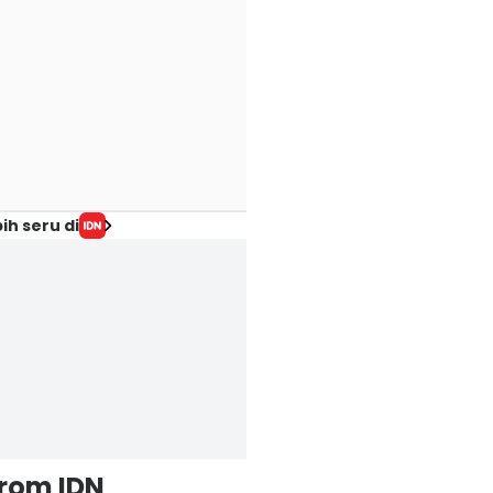
ih seru di
from IDN