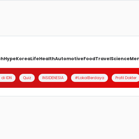
ch
Hype
Korea
Life
Health
Automotive
Food
Travel
Science
Me
 di IDN
Quiz
INSIDENESIA
#LokalBerdaya
Profil Dokter