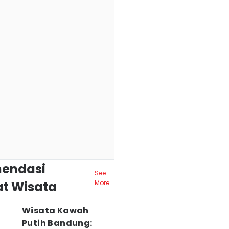
endasi
See
t Wisata
More
Wisata Kawah
Putih Bandung: