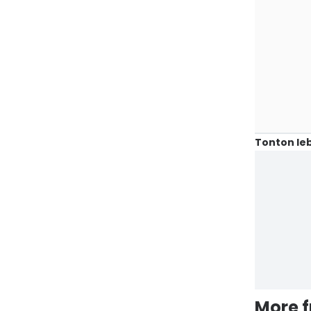
Tonton leb
More 