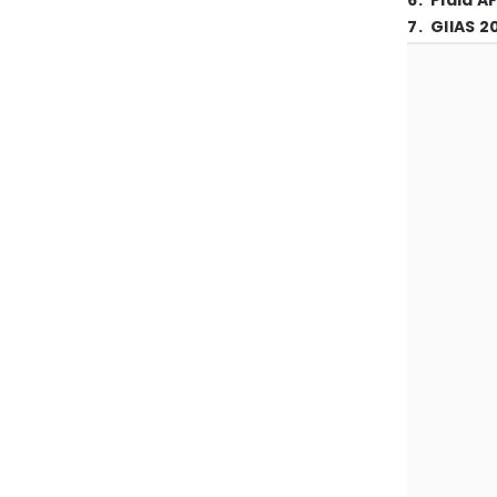
6
.
Piala A
7
.
GIIAS 2