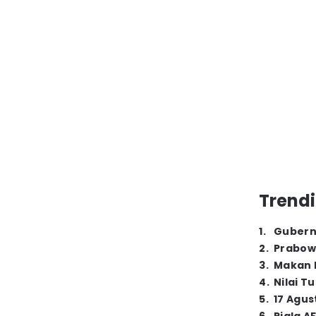
Trendi
1
.
Gubern
2
.
Prabow
3
.
Makan B
4
.
Nilai T
5
.
17 Agus