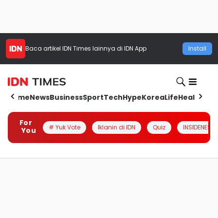
Baca artikel
IDN Times
lainnya di IDN App
Install
Home
News
Business
Sport
Tech
Hype
Korea
Life
Health
Aut
For
# Yuk Vote
Iklanin di IDN
Quiz
INSIDENESIA
You