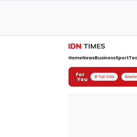
Home
News
Business
Sport
Te
For
# Yuk Vote
Iklanin
You