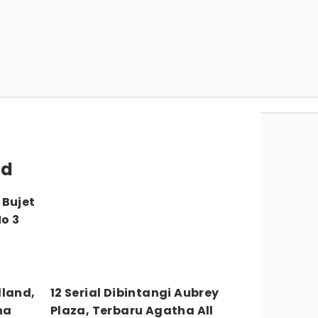
dd
 Bujet
No 3
dland,
12 Serial Dibintangi Aubrey
na
Plaza, Terbaru Agatha All