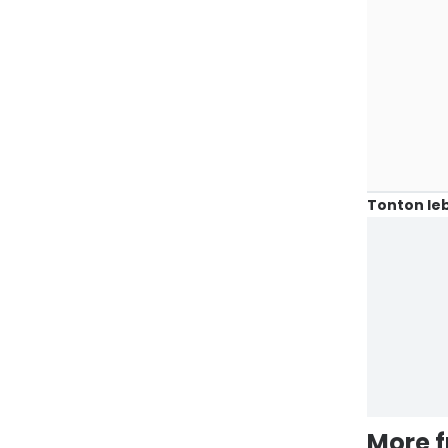
Tonton leb
More 