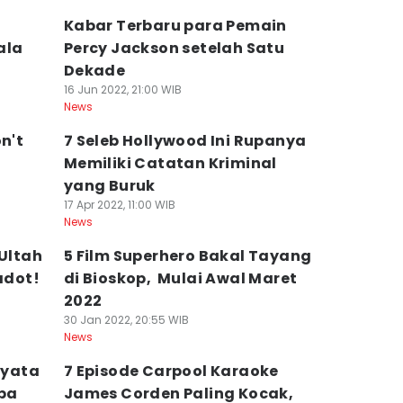
Kabar Terbaru para Pemain
ala
Percy Jackson setelah Satu
Dekade
16 Jun 2022, 21:00 WIB
News
n't
7 Seleb Hollywood Ini Rupanya
Memiliki Catatan Kriminal
yang Buruk
17 Apr 2022, 11:00 WIB
News
 Ultah
5 Film Superhero Bakal Tayang
adot!
di Bioskop, Mulai Awal Maret
2022
30 Jan 2022, 20:55 WIB
News
nyata
7 Episode Carpool Karaoke
apa
James Corden Paling Kocak,