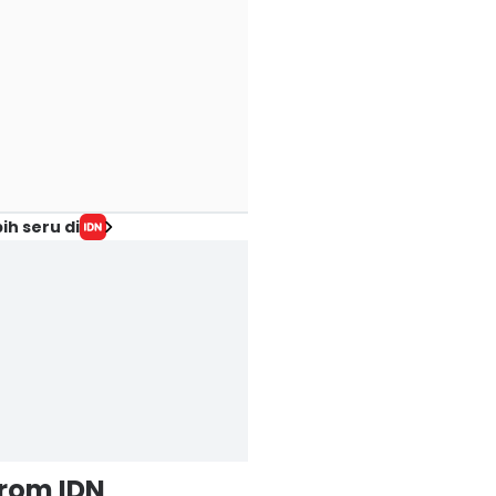
ih seru di
from IDN