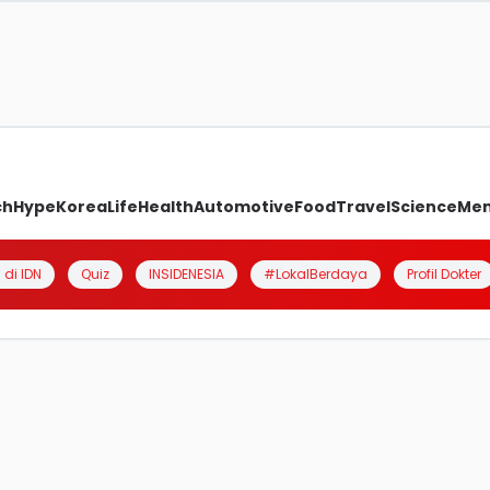
ch
Hype
Korea
Life
Health
Automotive
Food
Travel
Science
Me
 di IDN
Quiz
INSIDENESIA
#LokalBerdaya
Profil Dokter