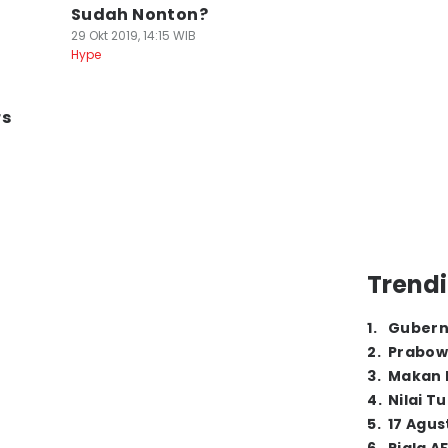
Sudah Nonton?
29 Okt 2019, 14:15 WIB
Hype
rs
Trendi
1
.
Gubern
2
.
Prabow
3
.
Makan B
4
.
Nilai T
5
.
17 Agus