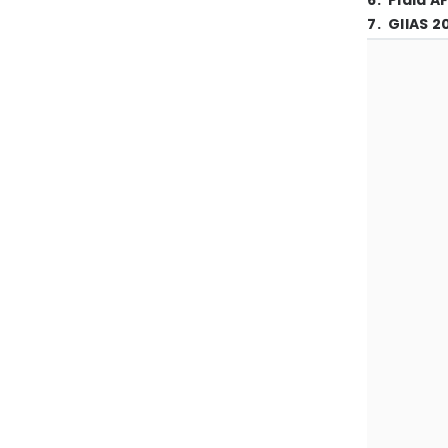
6
.
Piala A
7
.
GIIAS 2