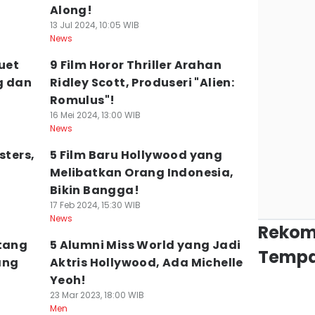
Along!
13 Jul 2024, 10:05 WIB
News
Duet
9 Film Horor Thriller Arahan
g dan
Ridley Scott, Produseri "Alien:
Romulus"!
16 Mei 2024, 13:00 WIB
News
sters,
5 Film Baru Hollywood yang
Melibatkan Orang Indonesia,
Bikin Bangga!
17 Feb 2024, 15:30 WIB
News
Rekom
ntang
5 Alumni Miss World yang Jadi
Tempa
ang
Aktris Hollywood, Ada Michelle
Yeoh!
23 Mar 2023, 18:00 WIB
Men