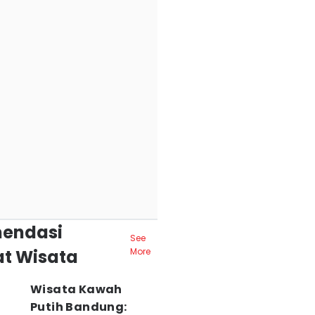
endasi
See
t Wisata
More
Wisata Kawah
Putih Bandung: