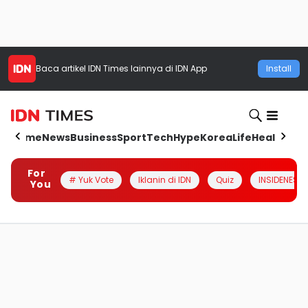
Baca artikel
IDN Times
lainnya di IDN App
Install
Home
News
Business
Sport
Tech
Hype
Korea
Life
Health
Aut
For
# Yuk Vote
Iklanin di IDN
Quiz
INSIDENESIA
You