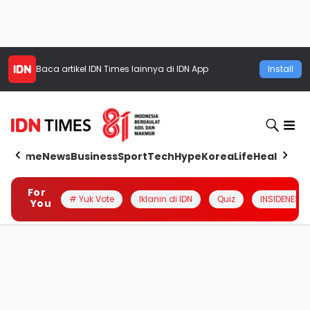
Baca artikel
IDN Times
lainnya di IDN App
Install
Home
News
Business
Sport
Tech
Hype
Korea
Life
Health
Aut
For
# Yuk Vote
Iklanin di IDN
Quiz
INSIDENESIA
You