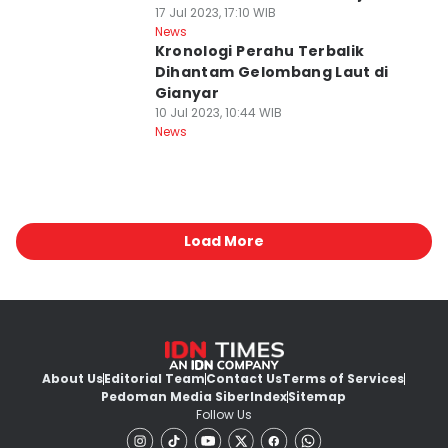
17 Jul 2023, 17:10 WIB
News
Kronologi Perahu Terbalik
Dihantam Gelombang Laut di
Gianyar
10 Jul 2023, 10:44 WIB
News
Load More
About Us
Editorial Team
Contact Us
Terms of Services
Pedoman Media Siber
Index
Sitemap
Follow Us