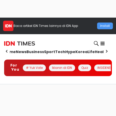
Baca artikel
IDN Times
lainnya di IDN App
Install
Home
News
Business
Sport
Tech
Hype
Korea
Life
Health
Aut
For
# Yuk Vote
Iklanin di IDN
Quiz
INSIDENESIA
You