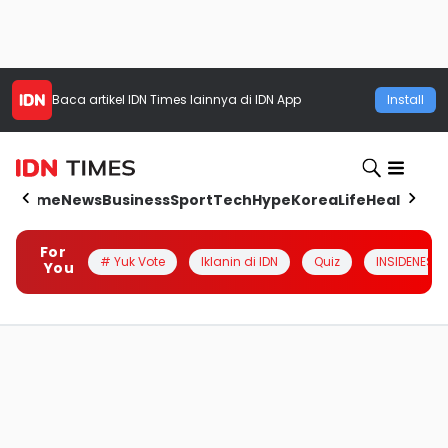
Baca artikel
IDN Times
lainnya di IDN App
Install
Home
News
Business
Sport
Tech
Hype
Korea
Life
Health
Aut
For
# Yuk Vote
Iklanin di IDN
Quiz
INSIDENESIA
You