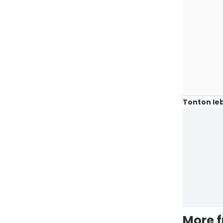
Tonton leb
More 