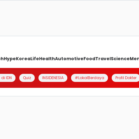
ch
Hype
Korea
Life
Health
Automotive
Food
Travel
Science
Me
 di IDN
Quiz
INSIDENESIA
#LokalBerdaya
Profil Dokter