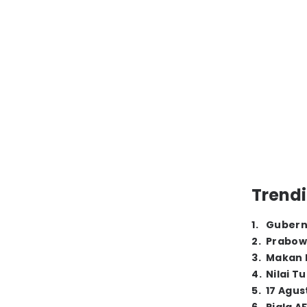
Trendi
1
.
Gubern
2
.
Prabow
3
.
Makan B
4
.
Nilai T
5
.
17 Agus