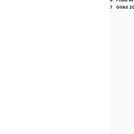
6
.
Piala A
7
.
GIIAS 2