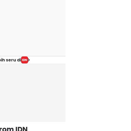
ih seru di
from IDN