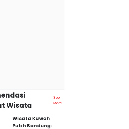
endasi
See
t Wisata
More
Wisata Kawah
Putih Bandung: