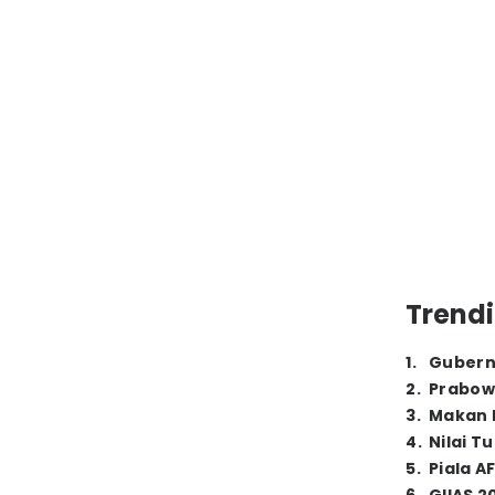
Trendi
1
.
Gubern
2
.
Prabow
3
.
Makan B
4
.
Nilai T
5
.
Piala A