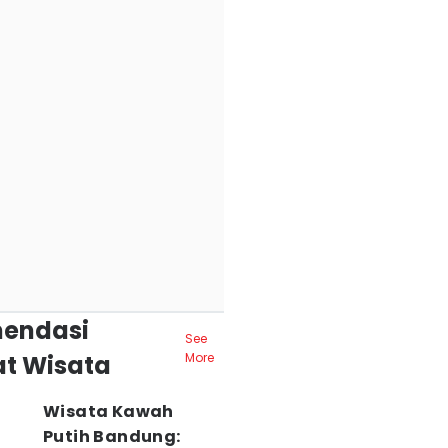
endasi
See
t Wisata
More
Wisata Kawah
Putih Bandung: