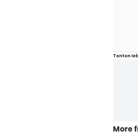
Tonton leb
More 