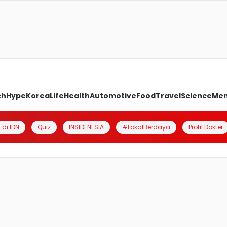
ch
Hype
Korea
Life
Health
Automotive
Food
Travel
Science
Me
 di IDN
Quiz
INSIDENESIA
#LokalBerdaya
Profil Dokter