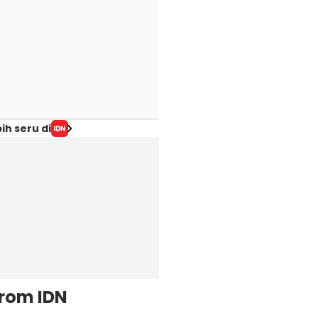
ih seru di
from IDN