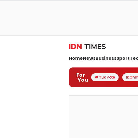
Home
News
Business
Sport
Te
For
# Yuk Vote
Iklanin
You