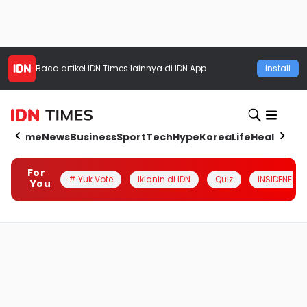
Baca artikel
IDN Times
lainnya di IDN App
Install
Home
News
Business
Sport
Tech
Hype
Korea
Life
Health
Aut
For
# Yuk Vote
Iklanin di IDN
Quiz
INSIDENESIA
You