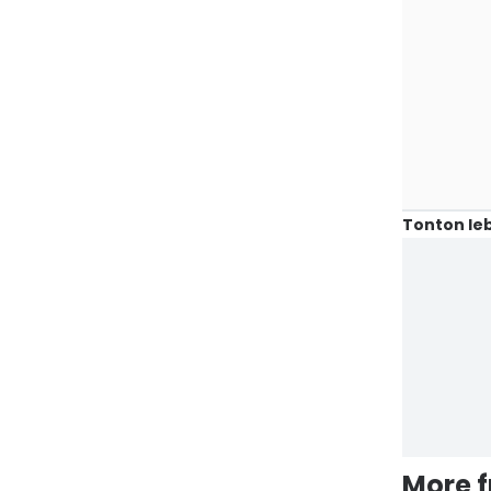
Tonton leb
More 