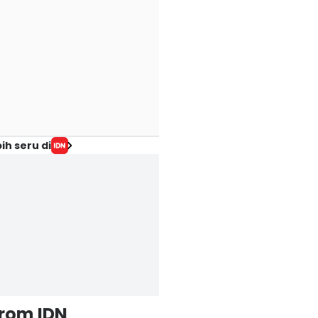
ih seru di
from IDN