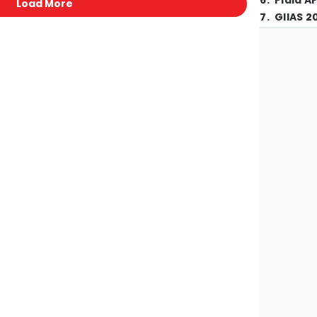
6
.
Piala A
Load More
7
.
GIIAS 2