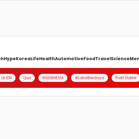
ch
Hype
Korea
Life
Health
Automotive
Food
Travel
Science
Me
 di IDN
Quiz
INSIDENESIA
#LokalBerdaya
Profil Dokter