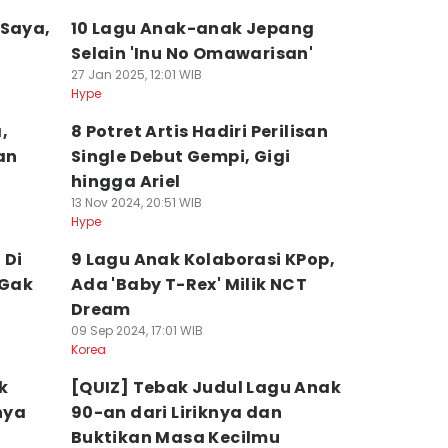
 Saya,
10 Lagu Anak-anak Jepang
Selain 'Inu No Omawarisan'
27 Jan 2025, 12:01 WIB
Hype
,
8 Potret Artis Hadiri Perilisan
an
Single Debut Gempi, Gigi
hingga Ariel
13 Nov 2024, 20:51 WIB
Hype
 Di
9 Lagu Anak Kolaborasi KPop,
 Gak
Ada 'Baby T-Rex' Milik NCT
Dream
09 Sep 2024, 17:01 WIB
Korea
k
[QUIZ] Tebak Judul Lagu Anak
nya
90-an dari Liriknya dan
Buktikan Masa Kecilmu