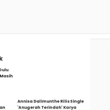
k
Dulu
 Masih
Annisa Dalimunthe Rilis Single
dan
'Anugerah Terindah' Karya