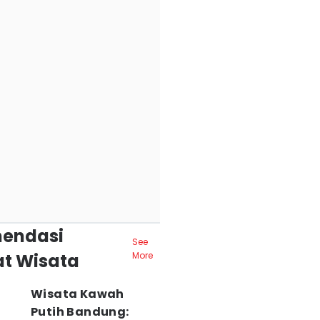
endasi
See
t Wisata
More
Wisata Kawah
Putih Bandung: