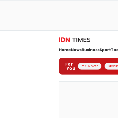
Home
News
Business
Sport
Te
For
# Yuk Vote
Iklanin
You