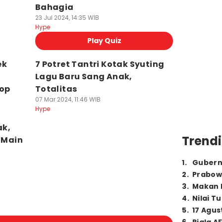
Bahagia
23 Jul 2024, 14:35 WIB
Hype
Play Quiz
ek
7 Potret Tantri Kotak Syuting
Lagu Baru Sang Anak,
Pop
Totalitas
07 Mar 2024, 11:46 WIB
Hype
ak,
Trendi
u Main
1
.
Gubern
2
.
Prabow
3
.
Makan B
4
.
Nilai T
5
.
17 Agus