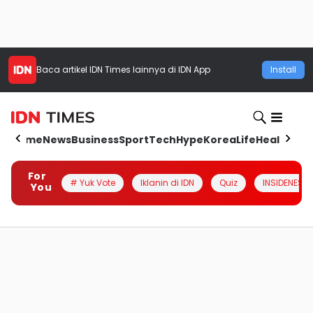
Baca artikel
IDN Times
lainnya di IDN App
Install
Home
News
Business
Sport
Tech
Hype
Korea
Life
Health
Aut
For
# Yuk Vote
Iklanin di IDN
Quiz
INSIDENESIA
You