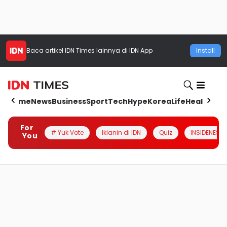
Baca artikel
IDN Times
lainnya di IDN App
Install
Home
News
Business
Sport
Tech
Hype
Korea
Life
Health
Aut
For
# Yuk Vote
Iklanin di IDN
Quiz
INSIDENESIA
You