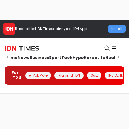
Baca artikel
IDN Times
lainnya di IDN App
Install
Home
News
Business
Sport
Tech
Hype
Korea
Life
Health
Aut
For
# Yuk Vote
Iklanin di IDN
Quiz
INSIDENESIA
You