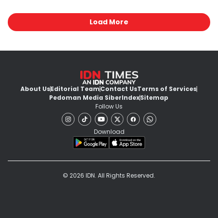
Load More
About Us
Editorial Team
Contact Us
Terms of Services
Pedoman Media Siber
Index
Sitemap
Follow Us
Download
© 2026 IDN. All Rights Reserved.