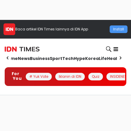
Baca artikel
IDN Times
lainnya di IDN App
Install
Home
News
Business
Sport
Tech
Hype
Korea
Life
Health
Aut
For
# Yuk Vote
Iklanin di IDN
Quiz
INSIDENESIA
You