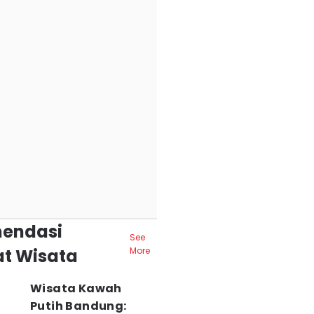
endasi
See
t Wisata
More
Wisata Kawah
Putih Bandung: