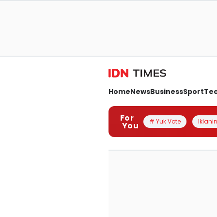
Home
News
Business
Sport
Te
For
# Yuk Vote
Iklanin
You