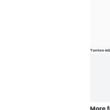
Tonton leb
More 