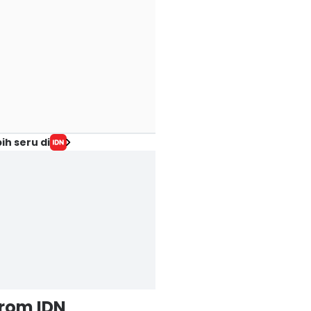
ih seru di
from IDN