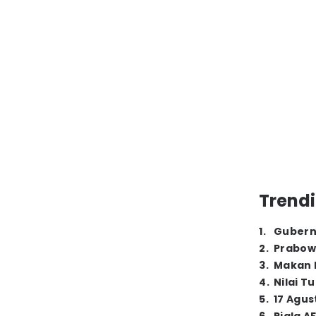
Trendi
1
.
Gubern
2
.
Prabow
3
.
Makan B
4
.
Nilai T
5
.
17 Agus