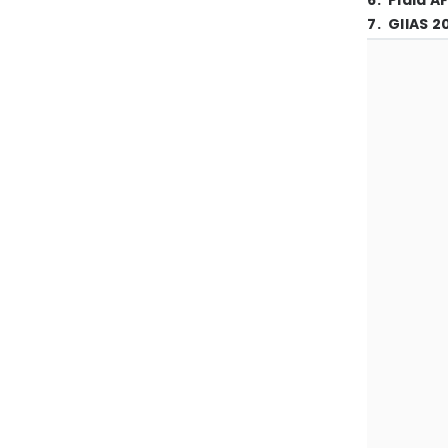
6
.
Piala A
7
.
GIIAS 2