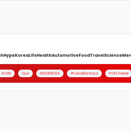
ch
Hype
Korea
Life
Health
Automotive
Food
Travel
Science
Me
 di IDN
Quiz
INSIDENESIA
#LokalBerdaya
Profil Dokter