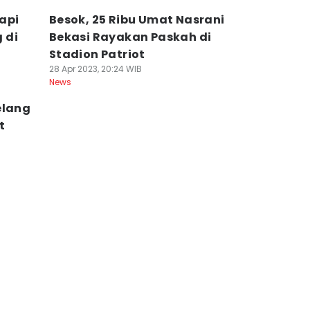
api
Besok, 25 Ribu Umat Nasrani
 di
Bekasi Rayakan Paskah di
Stadion Patriot
28 Apr 2023, 20:24 WIB
News
elang
t