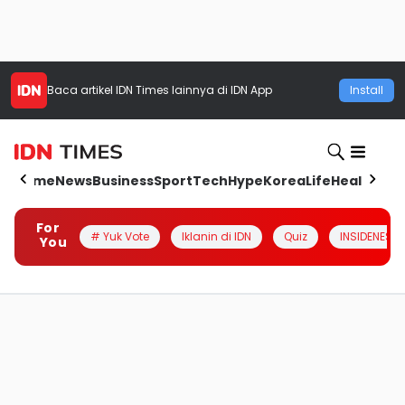
Baca artikel
IDN Times
lainnya di IDN App
Install
Home
News
Business
Sport
Tech
Hype
Korea
Life
Health
Aut
For
# Yuk Vote
Iklanin di IDN
Quiz
INSIDENESIA
You