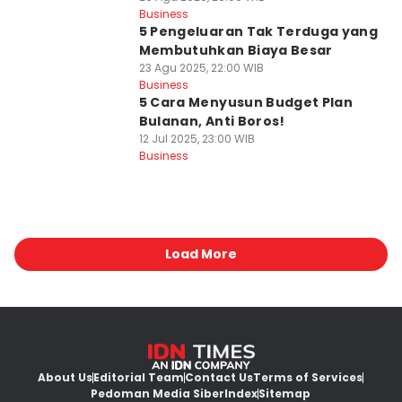
Business
5 Pengeluaran Tak Terduga yang
Membutuhkan Biaya Besar
23 Agu 2025, 22:00 WIB
Business
5 Cara Menyusun Budget Plan
Bulanan, Anti Boros!
12 Jul 2025, 23:00 WIB
Business
Load More
About Us
Editorial Team
Contact Us
Terms of Services
Pedoman Media Siber
Index
Sitemap