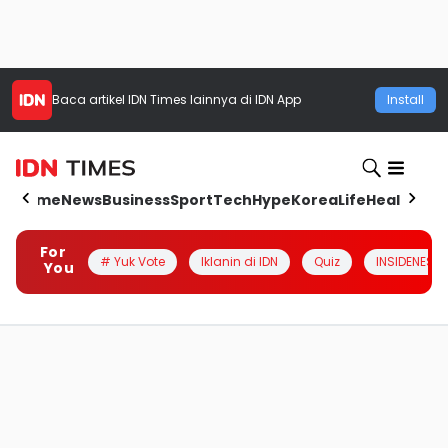
Baca artikel
IDN Times
lainnya di IDN App
Install
Home
News
Business
Sport
Tech
Hype
Korea
Life
Health
Aut
For
# Yuk Vote
Iklanin di IDN
Quiz
INSIDENESIA
You