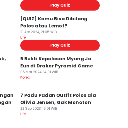
Play Quiz
[QUIZ] Kamu Bisa Dibilang
,
Polos atau Lemot?
21 Apr 2024, 21:05 WIB
Life
Play Quiz
uk,
5 Bukti Kepolosan Myung Ja
Eun di Drakor Pyramid Game
06 Mar 2024, 14:01 WIB
Korea
engan
7 Padu Padan Outfit Polos ala
ngan
Olivia Jensen, Gak Monoton
22 Sep 2023, 19:01 WIB
Life