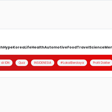
ch
Hype
Korea
Life
Health
Automotive
Food
Travel
Science
Me
 di IDN
Quiz
INSIDENESIA
#LokalBerdaya
Profil Dokter