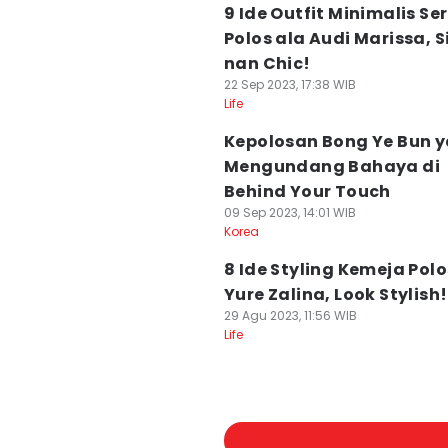
9 Ide Outfit Minimalis Se
Polos ala Audi Marissa, 
nan Chic!
22 Sep 2023, 17:38 WIB
Life
Kepolosan Bong Ye Bun 
Mengundang Bahaya di
Behind Your Touch
09 Sep 2023, 14:01 WIB
Korea
8 Ide Styling Kemeja Polo
Yure Zalina, Look Stylish!
29 Agu 2023, 11:56 WIB
Life