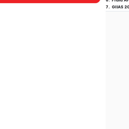
6
.
Piala A
7
.
GIIAS 2