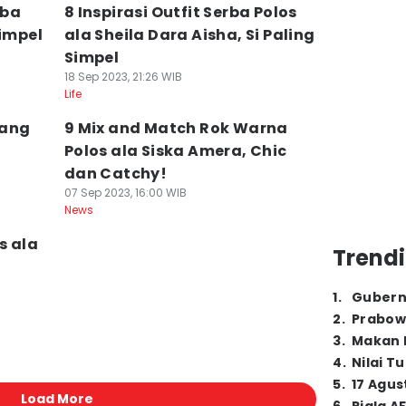
rba
8 Inspirasi Outfit Serba Polos
Simpel
ala Sheila Dara Aisha, Si Paling
Simpel
18 Sep 2023, 21:26 WIB
Life
yang
9 Mix and Match Rok Warna
Polos ala Siska Amera, Chic
dan Catchy!
07 Sep 2023, 16:00 WIB
News
s ala
Trendi
1
.
Gubern
2
.
Prabow
3
.
Makan B
4
.
Nilai T
5
.
17 Agus
Load More