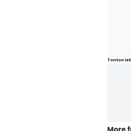
Tonton leb
More 