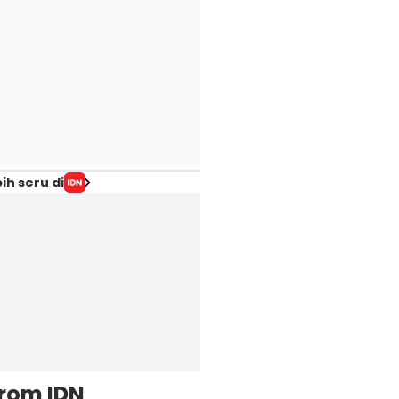
ih seru di
from IDN