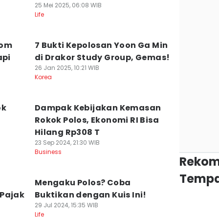
25 Mei 2025, 06:08 WIB
Life
rom
7 Bukti Kepolosan Yoon Ga Min
api
di Drakor Study Group, Gemas!
26 Jan 2025, 10:21 WIB
Korea
ok
Dampak Kebijakan Kemasan
Rokok Polos, Ekonomi RI Bisa
Hilang Rp308 T
23 Sep 2024, 21:30 WIB
Business
Rekom
Tempa
Mengaku Polos? Coba
 Pajak
Buktikan dengan Kuis Ini!
29 Jul 2024, 15:35 WIB
Life