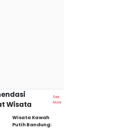
endasi
See
t Wisata
More
Wisata Kawah
Putih Bandung: