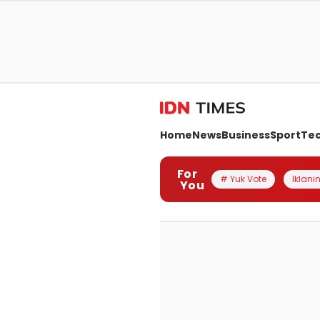
Home
News
Business
Sport
Te
For
# Yuk Vote
Iklanin
You