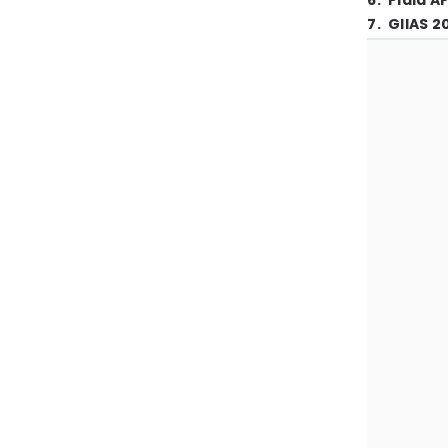
6
.
Piala A
7
.
GIIAS 2