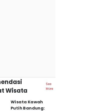
endasi
See
t Wisata
More
Wisata Kawah
Putih Bandung: