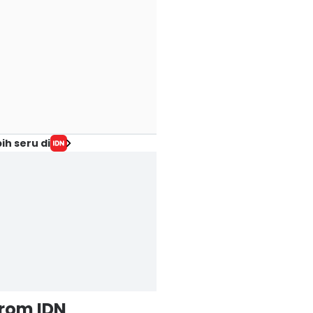
ih seru di
from IDN