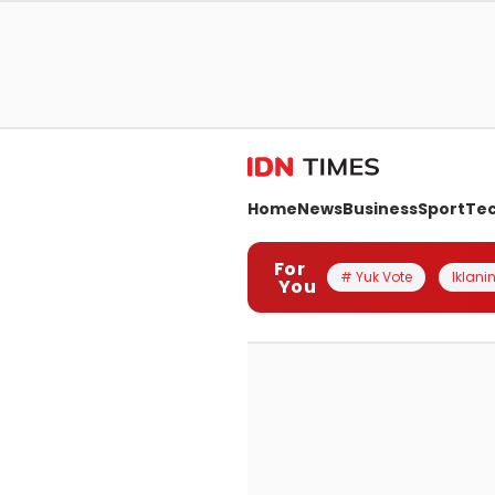
Home
News
Business
Sport
Te
For
# Yuk Vote
Iklanin
You