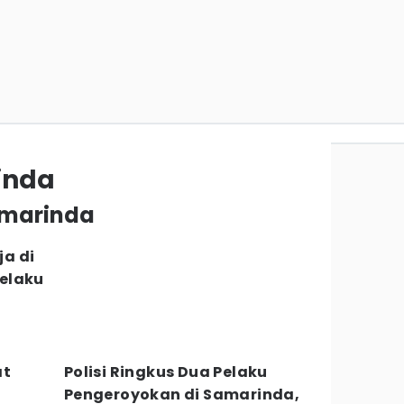
inda
samarinda
a di
elaku
at
Polisi Ringkus Dua Pelaku
Pengeroyokan di Samarinda,