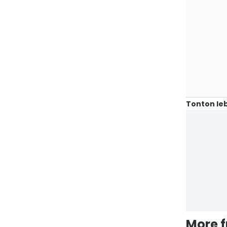
Tonton leb
More 