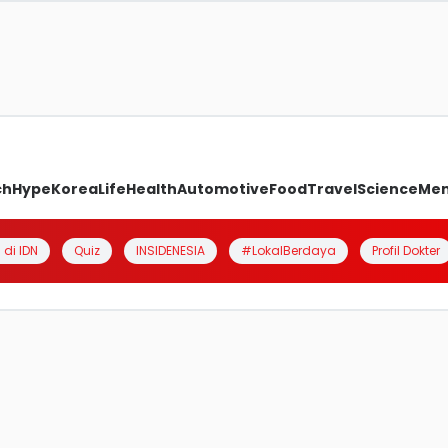
ch
Hype
Korea
Life
Health
Automotive
Food
Travel
Science
Me
 di IDN
Quiz
INSIDENESIA
#LokalBerdaya
Profil Dokter