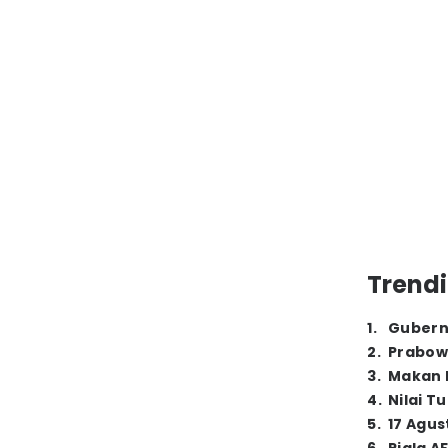
Trendi
1
.
Gubern
2
.
Prabow
3
.
Makan B
4
.
Nilai T
5
.
17 Agus