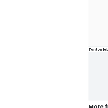
Tonton leb
More 