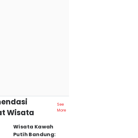
endasi
See
t Wisata
More
Wisata Kawah
Putih Bandung: