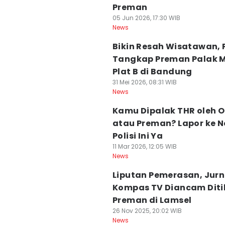
Preman
05 Jun 2026, 17:30 WIB
News
Bikin Resah Wisatawan, P
Tangkap Preman Palak M
Plat B di Bandung
31 Mei 2026, 08:31 WIB
News
Kamu Dipalak THR oleh 
atau Preman? Lapor ke 
Polisi Ini Ya
11 Mar 2026, 12:05 WIB
News
Liputan Pemerasan, Jurn
Kompas TV Diancam Dit
Preman di Lamsel
26 Nov 2025, 20:02 WIB
News