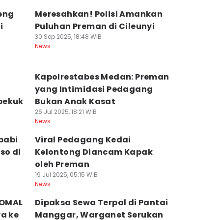
eng
Meresahkan! Polisi Amankan
i
Puluhan Preman di Cileunyi
30 Sep 2025, 18:48 WIB
News
Kapolrestabes Medan: Preman
yang Intimidasi Pedagang
bekuk
Bukan Anak Kasat
26 Jul 2025, 18:21 WIB
News
babi
Viral Pedagang Kedai
so di
Kelontong Diancam Kapak
oleh Preman
19 Jul 2025, 05:15 WIB
News
POMAL
Dipaksa Sewa Terpal di Pantai
wa ke
Manggar, Warganet Serukan