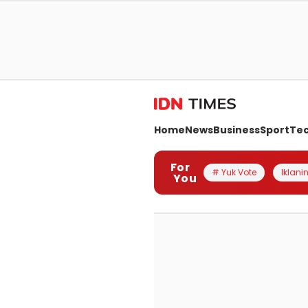
Home
News
Business
Sport
Te
For
# Yuk Vote
Iklanin
You