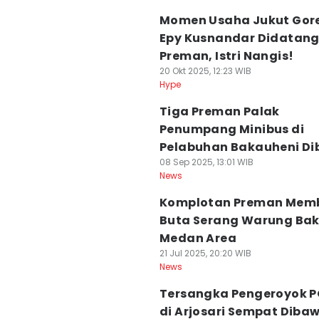
Momen Usaha Jukut Gor
Epy Kusnandar Didatang
Preman, Istri Nangis!
20 Okt 2025, 12:23 WIB
Hype
Tiga Preman Palak
Penumpang Minibus di
Pelabuhan Bakauheni Di
08 Sep 2025, 13:01 WIB
News
Komplotan Preman Mem
Buta Serang Warung Bak
Medan Area
21 Jul 2025, 20:20 WIB
News
Tersangka Pengeroyok 
di Arjosari Sempat Diba