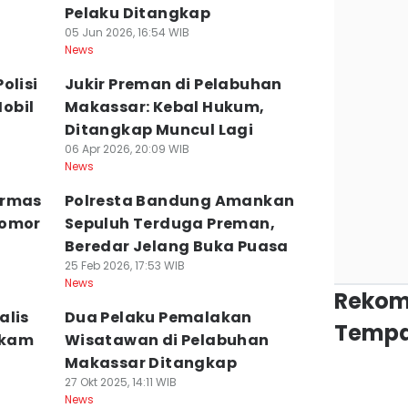
Pelaku Ditangkap
05 Jun 2026, 16:54 WIB
News
olisi
Jukir Preman di Pelabuhan
obil
Makassar: Kebal Hukum,
Ditangkap Muncul Lagi
06 Apr 2026, 20:09 WIB
News
Ormas
Polresta Bandung Amankan
Nomor
Sepuluh Terduga Preman,
Beredar Jelang Buka Puasa
25 Feb 2026, 17:53 WIB
News
Rekom
alis
Dua Pelaku Pemalakan
Tempa
ikam
Wisatawan di Pelabuhan
Makassar Ditangkap
27 Okt 2025, 14:11 WIB
News