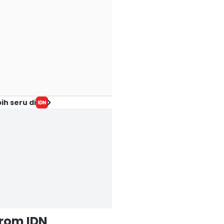
ih seru di
from IDN