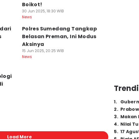
Boikot!
30 Jun 2025, 18:30 WIB
News
dari
Polres Sumedang Tangkap
s
Belasan Preman, Ini Modus
Aksinya
15 Jun 2025, 20:25 WIB
News
ologi
di
Trendi
1
.
Gubern
2
.
Prabow
3
.
Makan B
4
.
Nilai T
5
.
17 Agus
Load More