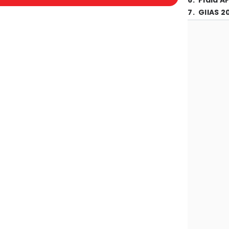
6
.
Piala A
7
.
GIIAS 2