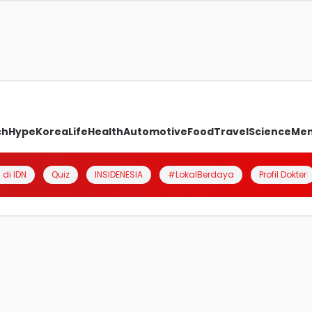
ch
Hype
Korea
Life
Health
Automotive
Food
Travel
Science
Me
 di IDN
Quiz
INSIDENESIA
#LokalBerdaya
Profil Dokter