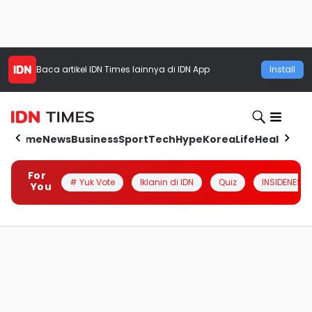
Baca artikel
IDN Times
lainnya di IDN App
Install
Home
News
Business
Sport
Tech
Hype
Korea
Life
Health
Aut
For
# Yuk Vote
Iklanin di IDN
Quiz
INSIDENESIA
You