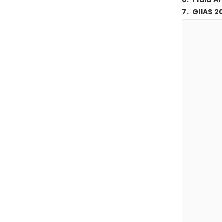
6
.
Piala A
7
.
GIIAS 2