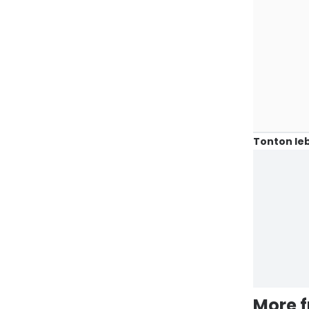
Tonton leb
More 