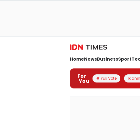
Home
News
Business
Sport
Te
For
# Yuk Vote
Iklanin
You