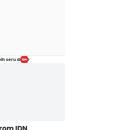
ih seru di
from IDN