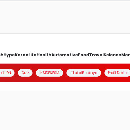
ch
Hype
Korea
Life
Health
Automotive
Food
Travel
Science
Me
 di IDN
Quiz
INSIDENESIA
#LokalBerdaya
Profil Dokter