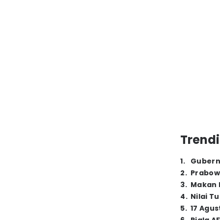
Trendi
1
.
Gubern
2
.
Prabow
3
.
Makan B
4
.
Nilai T
5
.
17 Agus