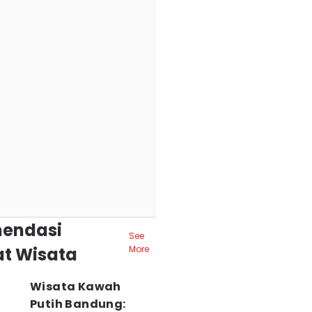
endasi
See
t Wisata
More
Wisata Kawah
Putih Bandung: