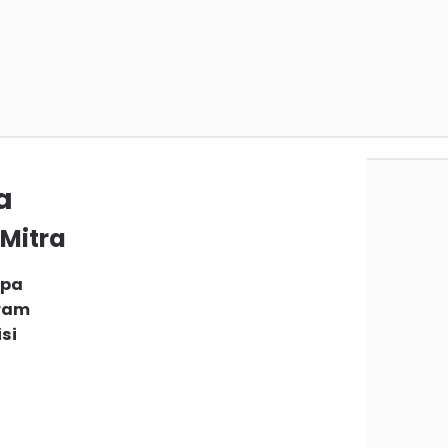
a
 Mitra
npa
gram
si