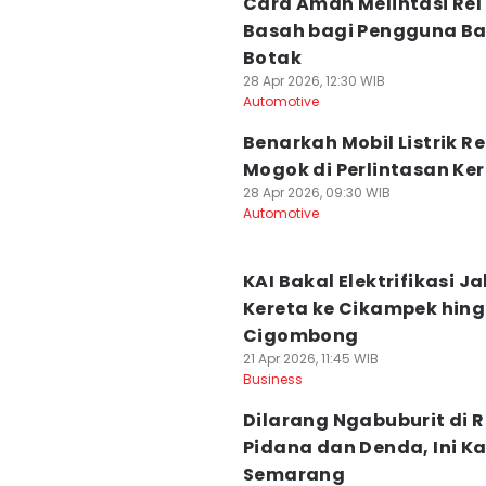
Cara Aman Melintasi Rel
Basah bagi Pengguna B
Botak
28 Apr 2026, 12:30 WIB
Automotive
Benarkah Mobil Listrik R
Mogok di Perlintasan Ke
28 Apr 2026, 09:30 WIB
Automotive
KAI Bakal Elektrifikasi Ja
Kereta ke Cikampek hin
Cigombong
21 Apr 2026, 11:45 WIB
Business
Dilarang Ngabuburit di R
Pidana dan Denda, Ini Ka
Semarang