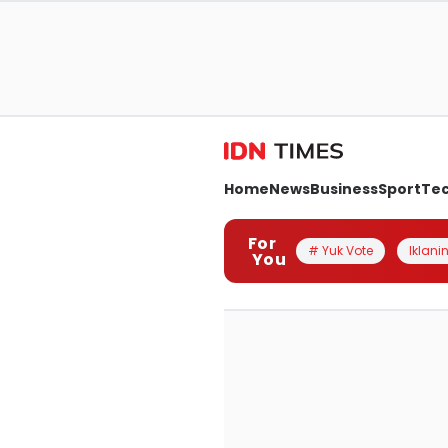
Home
News
Business
Sport
Te
For
# Yuk Vote
Iklanin
You