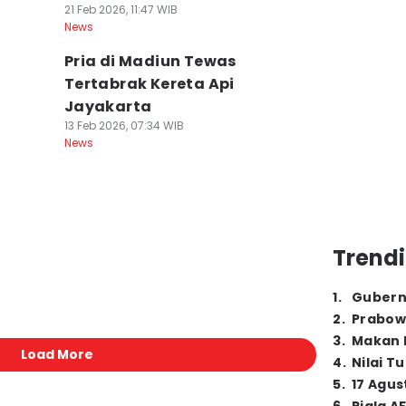
21 Feb 2026, 11:47 WIB
News
g
Pria di Madiun Tewas
Tertabrak Kereta Api
Jayakarta
13 Feb 2026, 07:34 WIB
News
Trendi
1
.
Gubern
2
.
Prabow
3
.
Makan B
Load More
4
.
Nilai T
5
.
17 Agus