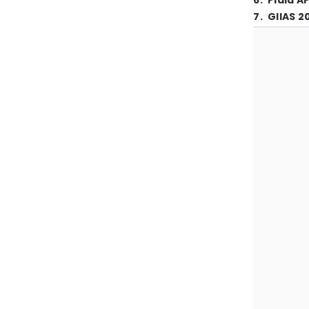
6
.
Piala A
7
.
GIIAS 2