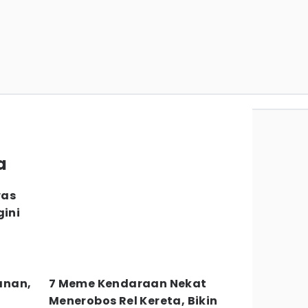
a
was
gini
anan,
7 Meme Kendaraan Nekat
l
Menerobos Rel Kereta, Bikin