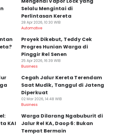
Mengenal Vapor Lock yang
an
Selalu Mengintai di
Perlintasan Kereta
28 Apr 2026, 10:30 WIB
Automotive
entan
Proyek Dikebut, Teddy Cek
reta?
Progres Hunian Warga di
Pinggir Rel Senen
25 Apr 2026, 16:39 WIB
Business
lur
Cegah Jalur Kereta Terendam
gga
Saat Mudik, Tanggul di Jateng
Diperkuat
02 Mar 2026, 14:48 WIB
Business
el:
Warga Dilarang Ngabuburit di
ta KAI
Jalur Rel KA, Daop 6: Bukan
Tempat Bermain