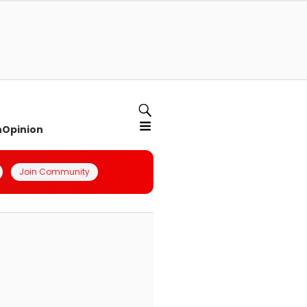
n
Opinion
Join Community