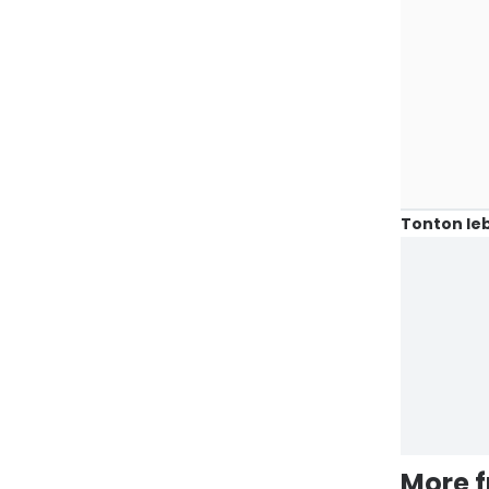
Tonton leb
More 