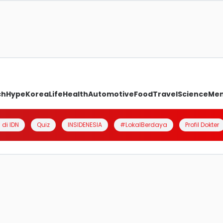
ch
Hype
Korea
Life
Health
Automotive
Food
Travel
Science
Me
 di IDN
Quiz
INSIDENESIA
#LokalBerdaya
Profil Dokter