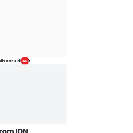
ih seru di
from IDN