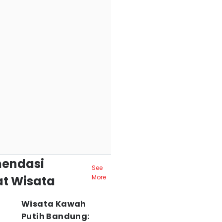
endasi
See
t Wisata
More
Wisata Kawah
Putih Bandung: