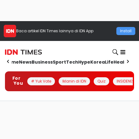
Baca artikel
IDN Times
lainnya di IDN App
Install
Home
News
Business
Sport
Tech
Hype
Korea
Life
Health
Aut
For
# Yuk Vote
Iklanin di IDN
Quiz
INSIDENESIA
You