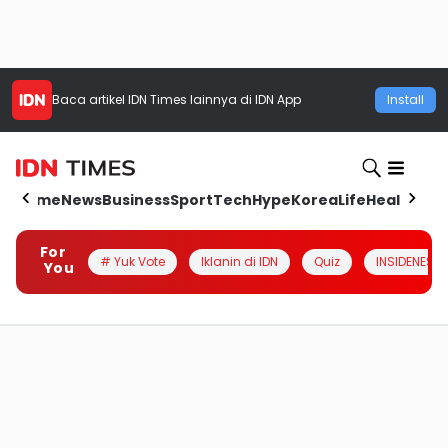
Baca artikel
IDN Times
lainnya di IDN App
Install
Home
News
Business
Sport
Tech
Hype
Korea
Life
Health
Aut
For
# Yuk Vote
Iklanin di IDN
Quiz
INSIDENESIA
You