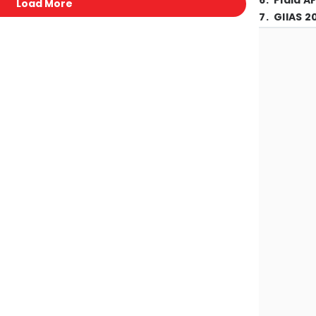
6
.
Piala A
Load More
7
.
GIIAS 2