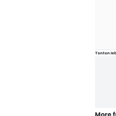
Tonton leb
More 