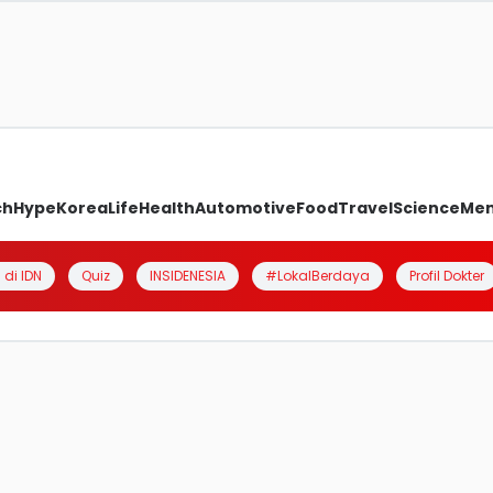
ch
Hype
Korea
Life
Health
Automotive
Food
Travel
Science
Me
 di IDN
Quiz
INSIDENESIA
#LokalBerdaya
Profil Dokter