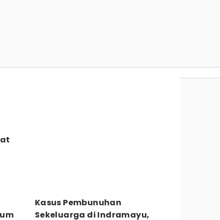
uat
Kasus Pembunuhan
lum
Sekeluarga di Indramayu,