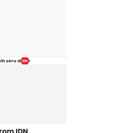
ih seru di
from IDN