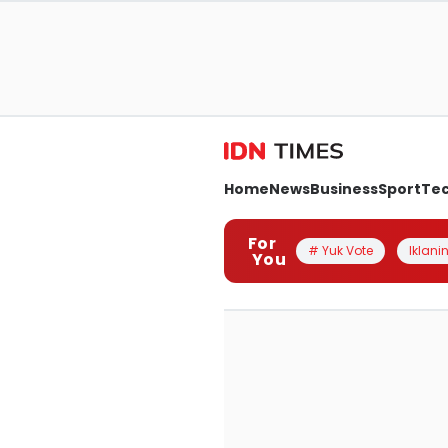
Home
News
Business
Sport
Te
For
# Yuk Vote
Iklanin
You