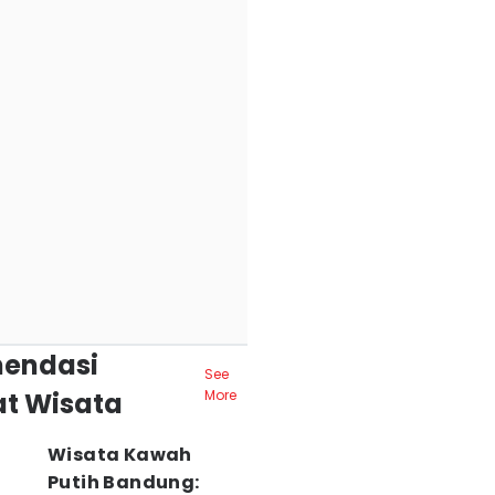
endasi
See
t Wisata
More
Wisata Kawah
Putih Bandung: