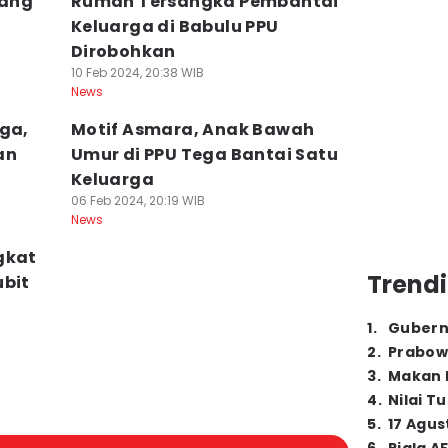
yang
Rumah Tersangka Pembantai
Keluarga di Babulu PPU
Dirobohkan
10 Feb 2024, 20:38 WIB
News
rga,
Motif Asmara, Anak Bawah
an
Umur di PPU Tega Bantai Satu
Keluarga
06 Feb 2024, 20:19 WIB
News
gkat
Trendi
ubit
1
.
Gubern
2
.
Prabow
3
.
Makan B
4
.
Nilai T
5
.
17 Agus