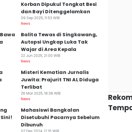
Korban Dipukul Tongkat Besi
dan Bayi Ditenggelamkan
09 Sep 2025, 11:53 WIB
News
i Bawa
Balita Tewas di Singkawang,
ka
Autopsi Ungkap Luka Tak
Wajar di Area Kepala
22 Jun 2025, 21:00 WIB
News
a
Misteri Kematian Jurnalis
a
Juwita: Prajurit TNI AL Diduga
Terlibat
26 Mar 2025, 18:38 WIB
Rekom
News
Tempa
ang
Mahasiswi Bangkalan
Sini!
Disetubuhi Pacarnya Sebelum
Dibunuh
02 Des 2024, 17:15 WIB