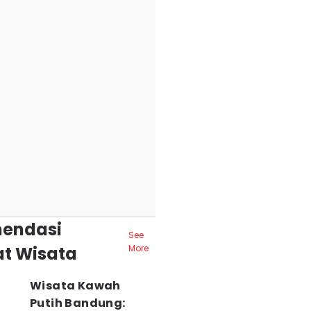
endasi
See
t Wisata
More
Wisata Kawah
Putih Bandung: