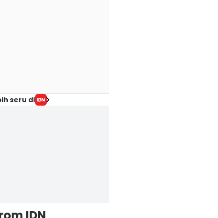
ih seru di
from IDN