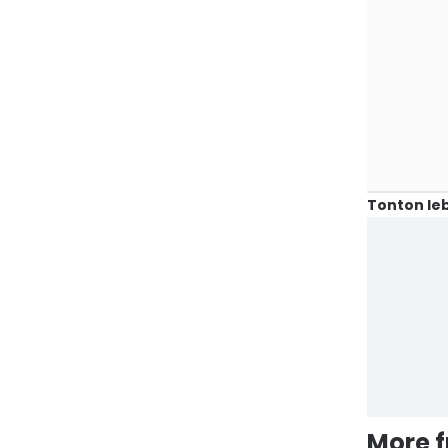
Tonton leb
More 