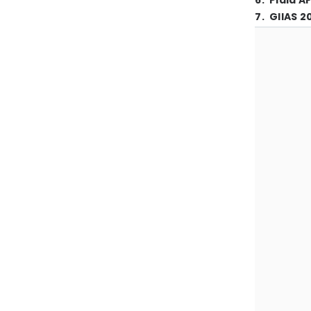
6
.
Piala A
7
.
GIIAS 2