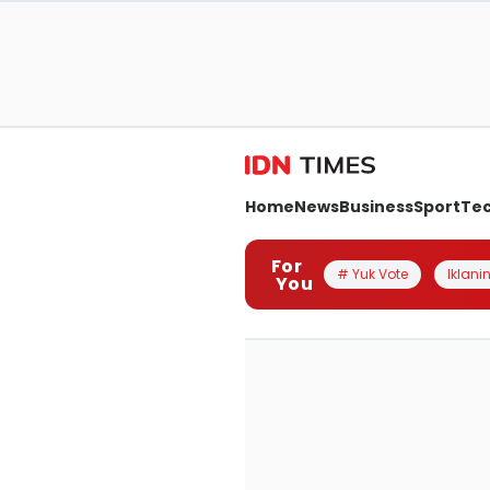
Home
News
Business
Sport
Te
For
# Yuk Vote
Iklanin
You