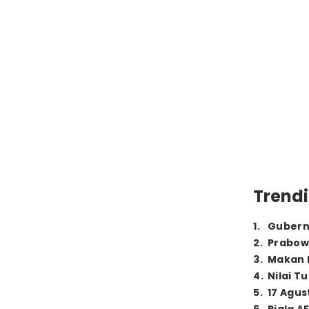
Trendi
1
.
Gubern
2
.
Prabow
3
.
Makan B
4
.
Nilai T
5
.
17 Agus