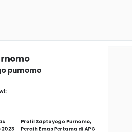
urnomo
ogo purnomo
wi:
as
Profil Saptoyogo Purnomo,
s 2023
Peraih Emas Pertama di APG