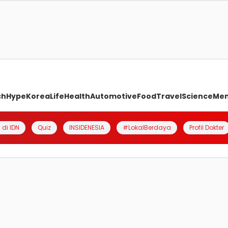
ch
Hype
Korea
Life
Health
Automotive
Food
Travel
Science
Me
 di IDN
Quiz
INSIDENESIA
#LokalBerdaya
Profil Dokter