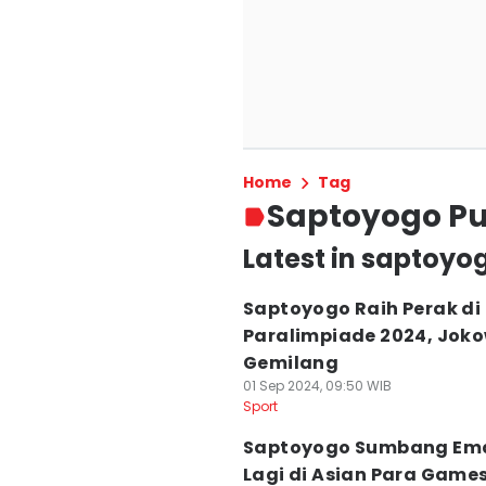
Home
Tag
Saptoyogo P
Latest in saptoy
Saptoyogo Raih Perak di
Paralimpiade 2024, Joko
Gemilang
01 Sep 2024, 09:50 WIB
Sport
Saptoyogo Sumbang Em
Lagi di Asian Para Game