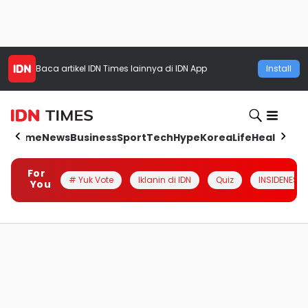
Baca artikel
IDN Times
lainnya di IDN App
Install
Home
News
Business
Sport
Tech
Hype
Korea
Life
Health
Aut
For
# Yuk Vote
Iklanin di IDN
Quiz
INSIDENESIA
You