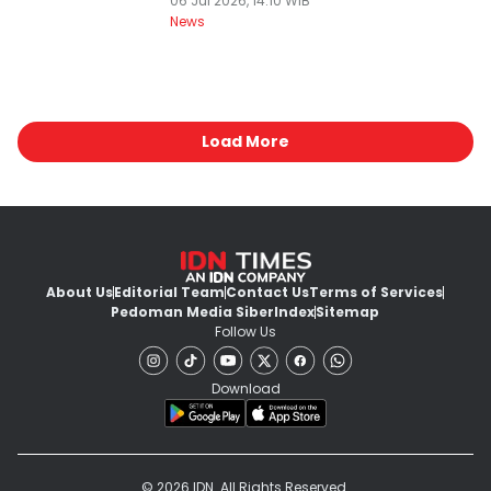
06 Jul 2026, 14:10 WIB
News
Load More
About Us
Editorial Team
Contact Us
Terms of Services
Pedoman Media Siber
Index
Sitemap
Follow Us
Download
© 2026 IDN. All Rights Reserved.