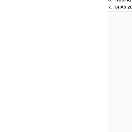
6
.
Piala A
7
.
GIIAS 2