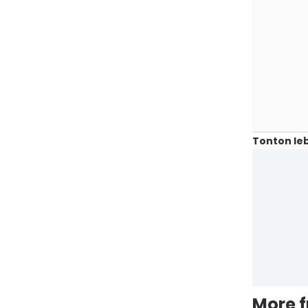
Tonton leb
More 