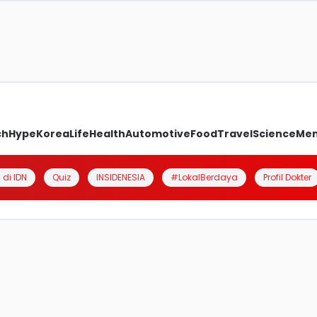
ch
Hype
Korea
Life
Health
Automotive
Food
Travel
Science
Me
 di IDN
Quiz
INSIDENESIA
#LokalBerdaya
Profil Dokter