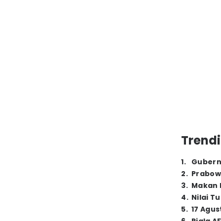
Trendi
1
.
Gubern
2
.
Prabow
3
.
Makan B
4
.
Nilai T
5
.
17 Agus