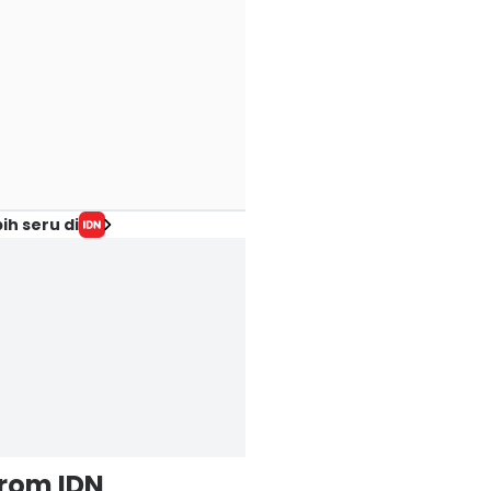
ih seru di
from IDN