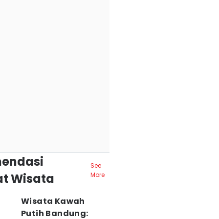
endasi
See
t Wisata
More
Wisata Kawah
Putih Bandung: