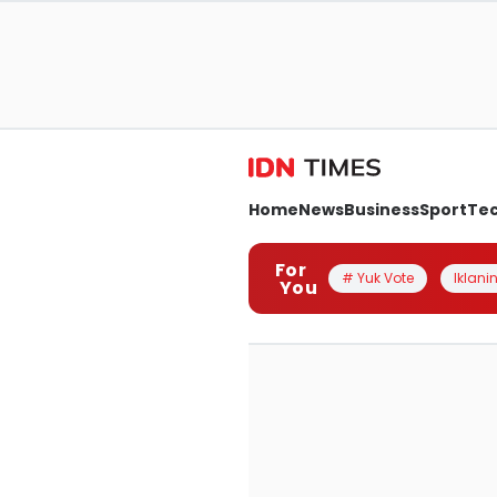
Home
News
Business
Sport
Te
For
# Yuk Vote
Iklanin
You