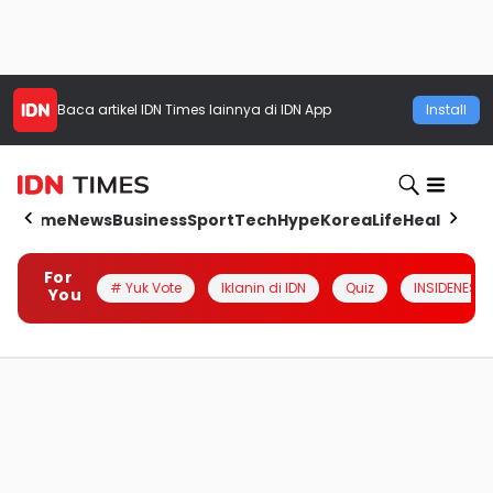
Baca artikel
IDN Times
lainnya di IDN App
Install
Home
News
Business
Sport
Tech
Hype
Korea
Life
Health
Aut
For
# Yuk Vote
Iklanin di IDN
Quiz
INSIDENESIA
You