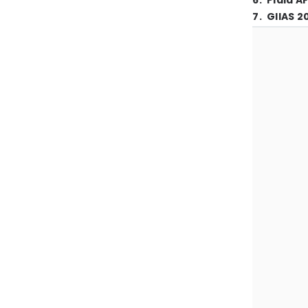
6
.
Piala A
7
.
GIIAS 2