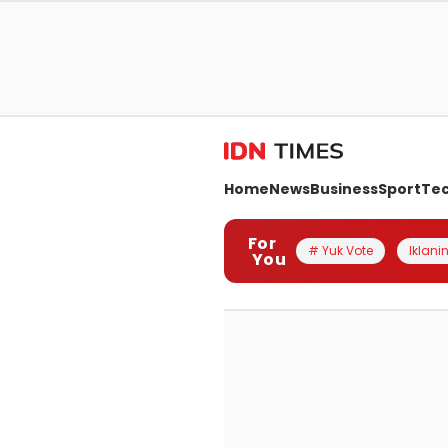
Home
News
Business
Sport
Te
For
# Yuk Vote
Iklanin
You