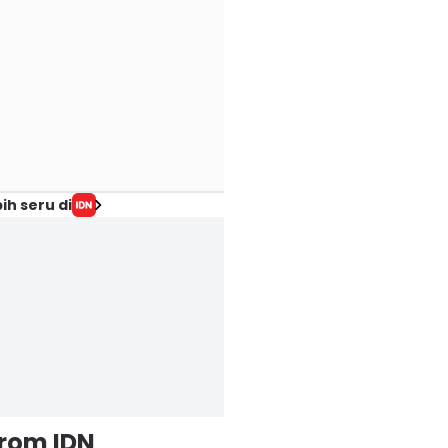
ih seru di
from IDN