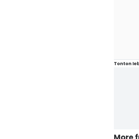
Tonton leb
More 