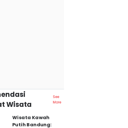
endasi
See
t Wisata
More
Wisata Kawah
Putih Bandung: