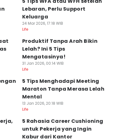
5 Tips WFA atau WFH setelah
an
Lebaran, Perlu Support
Keluarga
24 Mar 2026, 17:18 WIB
Life
aat
Produktif Tanpa Arah Bikin
mas
Lelah? Ini 5 Tips
Mengatasinya!
31 Jan 2026, 00:14 WIB
Life
dengan
5 Tips Menghadapi Meeting
Maraton Tanpa Merasa Lelah
Mental
13 Jan 2026, 20:18 WIB
Life
erja,
5 Rahasia Career Cushioning
untuk Pekerja yang Ingin
Kabur dari Kantor