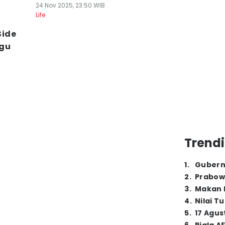
24 Nov 2025, 23:50 WIB
Life
Side
gu
Trendi
1
.
Gubern
2
.
Prabow
3
.
Makan B
4
.
Nilai T
5
.
17 Agus