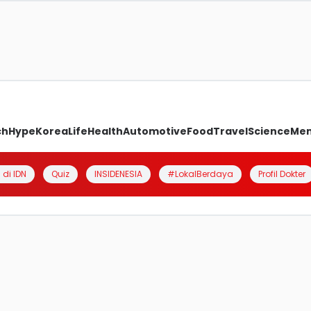
ch
Hype
Korea
Life
Health
Automotive
Food
Travel
Science
Me
 di IDN
Quiz
INSIDENESIA
#LokalBerdaya
Profil Dokter