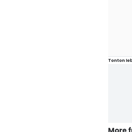
Tonton leb
More 