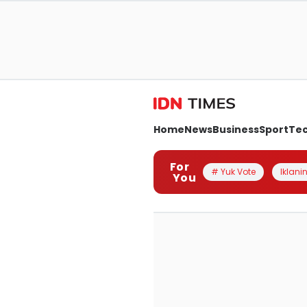
Home
News
Business
Sport
Te
For
# Yuk Vote
Iklanin
You