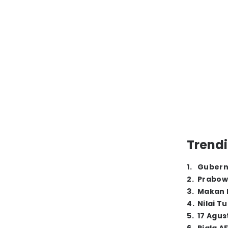
Trendi
1
.
Gubern
2
.
Prabow
3
.
Makan B
4
.
Nilai T
5
.
17 Agus