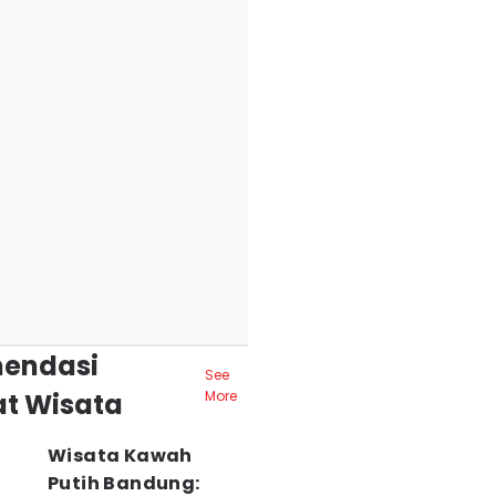
endasi
See
t Wisata
More
Wisata Kawah
Putih Bandung: