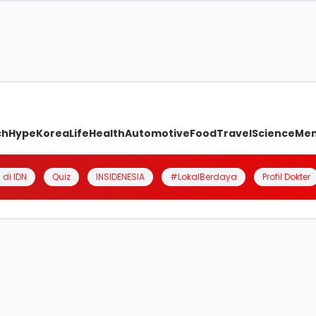
ch
Hype
Korea
Life
Health
Automotive
Food
Travel
Science
Me
 di IDN
Quiz
INSIDENESIA
#LokalBerdaya
Profil Dokter