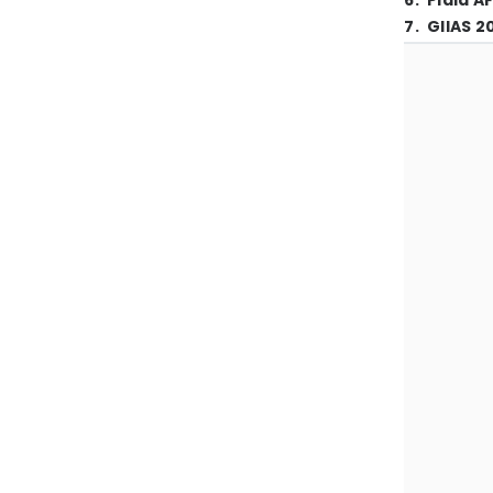
6
.
Piala A
7
.
GIIAS 2