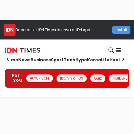
Baca artikel
IDN Times
lainnya di IDN App
Install
Home
News
Business
Sport
Tech
Hype
Korea
Life
Health
Aut
For
# Yuk Vote
Iklanin di IDN
Quiz
INSIDENESIA
You