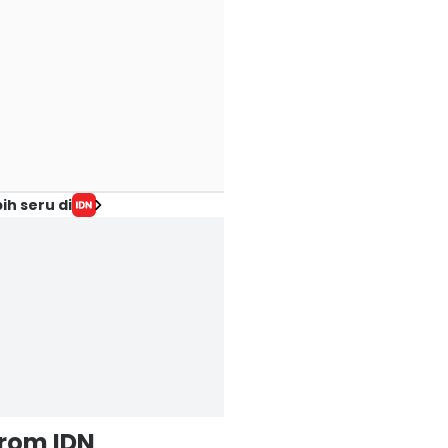
ih seru di
from IDN