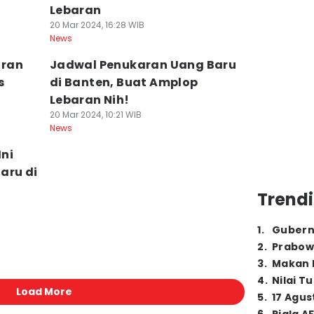
Lebaran
20 Mar 2024, 16:28 WIB
News
aran
Jadwal Penukaran Uang Baru
s
di Banten, Buat Amplop
Lebaran Nih!
20 Mar 2024, 10:21 WIB
News
Ini
aru di
Trendi
1
.
Gubern
2
.
Prabow
3
.
Makan B
4
.
Nilai T
Load More
5
.
17 Agus