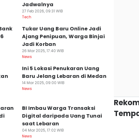
Jadwalnya
27 Feb 2026, 09:31 WIB
Tech
Bank
Tukar Uang Baru Online Jadi
,6
Ajang Penipuan, Warga Binjai
Jadi Korban
26 Mar 2025, 17:40 WIB
News
h
Ini 5 Lokasi Penukaran Uang
kan
Baru Jelang Lebaran di Medan
14 Mar 2025, 09:00 WIB
News
Rekom
karan
BI Imbau Warga Transaksi
Tempa
di
Digital daripada Uang Tunai
saat Lebaran
04 Mar 2025, 17:02 WIB
News