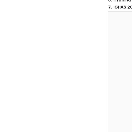
6
.
Piala A
7
.
GIIAS 2