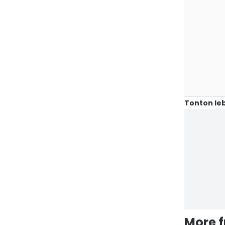
Tonton leb
More 