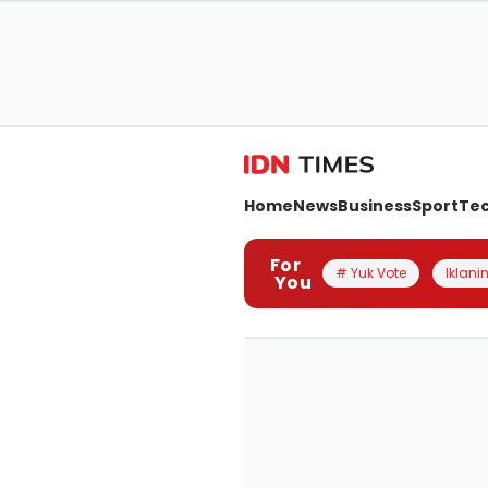
Home
News
Business
Sport
Te
For
# Yuk Vote
Iklanin
You