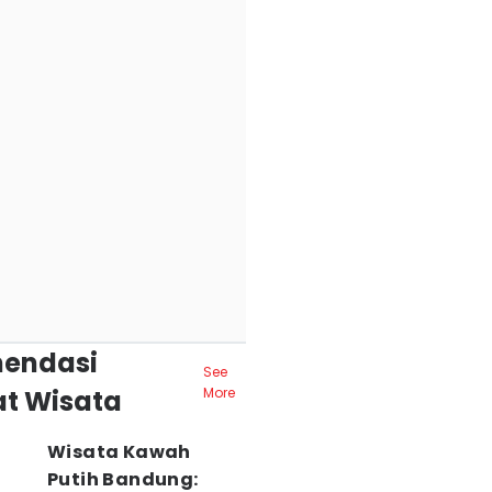
endasi
See
t Wisata
More
Wisata Kawah
Putih Bandung: