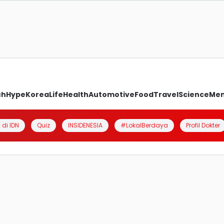
ch
Hype
Korea
Life
Health
Automotive
Food
Travel
Science
Me
 di IDN
Quiz
INSIDENESIA
#LokalBerdaya
Profil Dokter