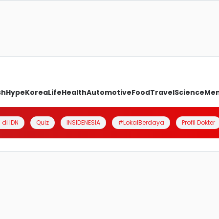
ch
Hype
Korea
Life
Health
Automotive
Food
Travel
Science
Me
 di IDN
Quiz
INSIDENESIA
#LokalBerdaya
Profil Dokter