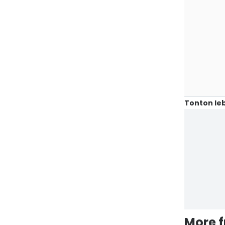
Tonton leb
More 