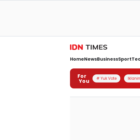
Home
News
Business
Sport
Te
For
# Yuk Vote
Iklanin
You