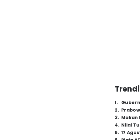
Trendi
1
.
Gubern
2
.
Prabow
3
.
Makan B
4
.
Nilai T
5
.
17 Agus