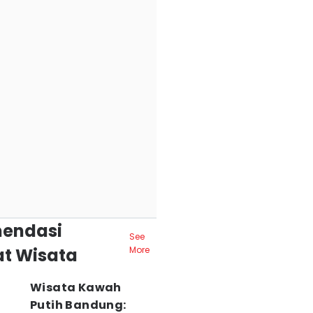
endasi
See
t Wisata
More
Wisata Kawah
Putih Bandung: