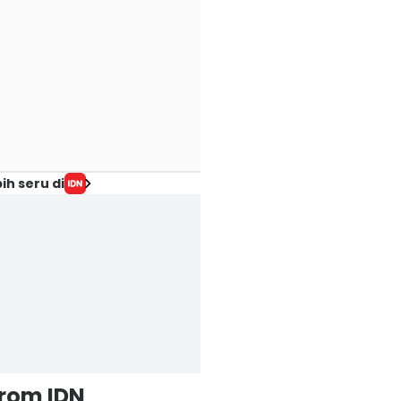
ih seru di
from IDN