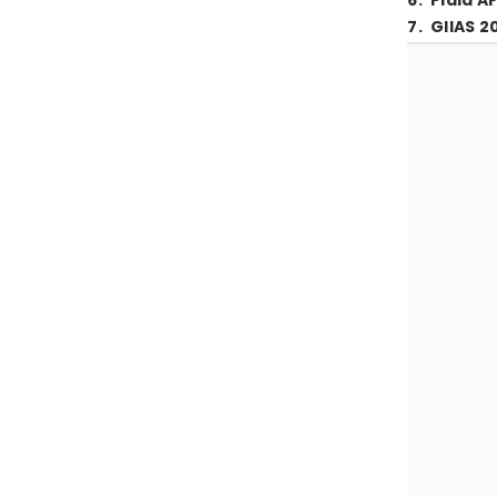
6
.
Piala A
7
.
GIIAS 2