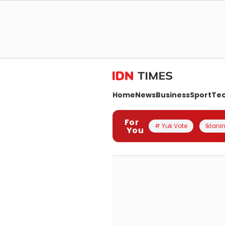
Home
News
Business
Sport
Te
For
# Yuk Vote
Iklanin
You