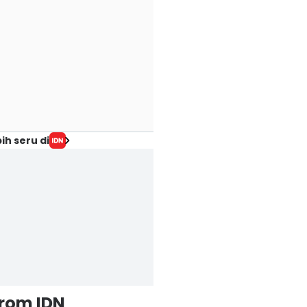
ih seru di
from IDN