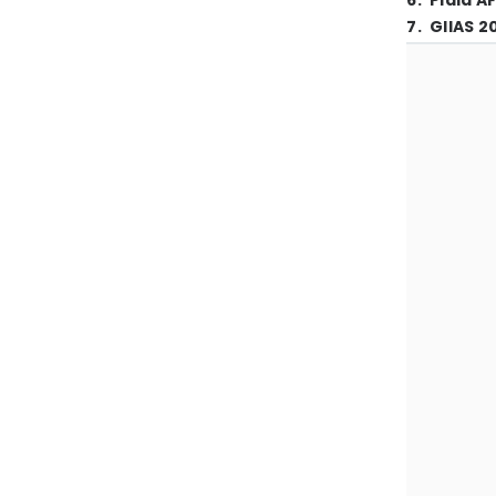
6
.
Piala A
7
.
GIIAS 2