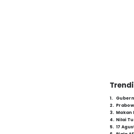
Trendi
1
.
Gubern
2
.
Prabow
3
.
Makan B
4
.
Nilai T
5
.
17 Agus