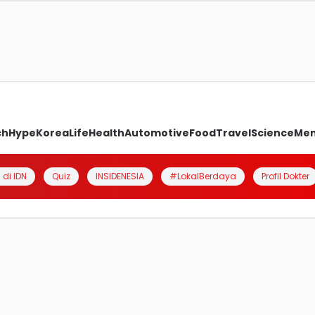
ch
Hype
Korea
Life
Health
Automotive
Food
Travel
Science
Me
 di IDN
Quiz
INSIDENESIA
#LokalBerdaya
Profil Dokter