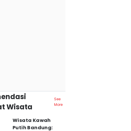
endasi
See
t Wisata
More
Wisata Kawah
Putih Bandung: