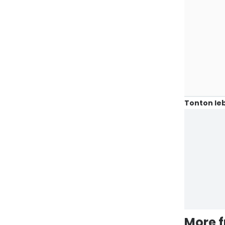
Tonton leb
More 