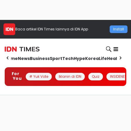
Baca artikel
IDN Times
lainnya di IDN App
Install
Home
News
Business
Sport
Tech
Hype
Korea
Life
Health
Aut
For
# Yuk Vote
Iklanin di IDN
Quiz
INSIDENESIA
You