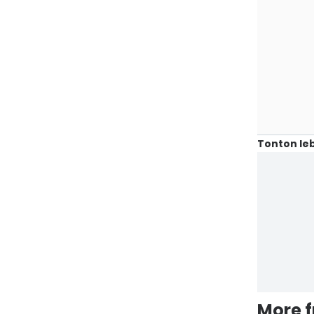
Tonton leb
More 