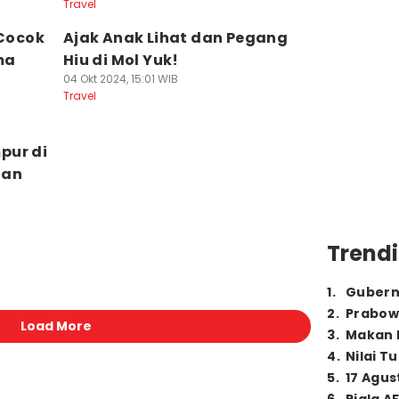
Travel
 Cocok
Ajak Anak Lihat dan Pegang
ma
Hiu di Mol Yuk!
04 Okt 2024, 15:01 WIB
Travel
pur di
dan
Trendi
1
.
Gubern
2
.
Prabow
Load More
3
.
Makan B
4
.
Nilai T
5
.
17 Agus