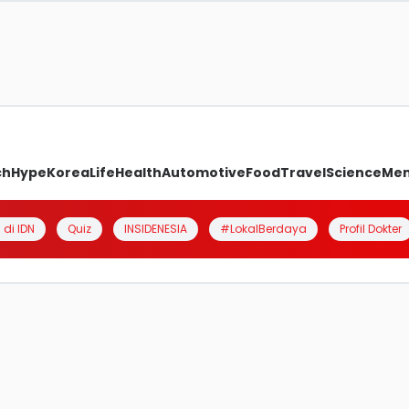
ch
Hype
Korea
Life
Health
Automotive
Food
Travel
Science
Me
 di IDN
Quiz
INSIDENESIA
#LokalBerdaya
Profil Dokter