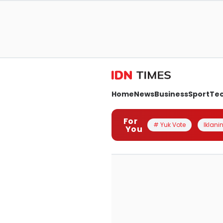
Home
News
Business
Sport
Te
For
# Yuk Vote
Iklanin
You