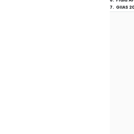
6
.
Piala A
7
.
GIIAS 2