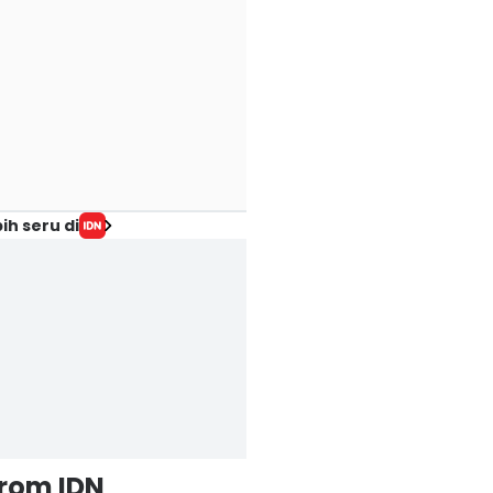
ih seru di
from IDN