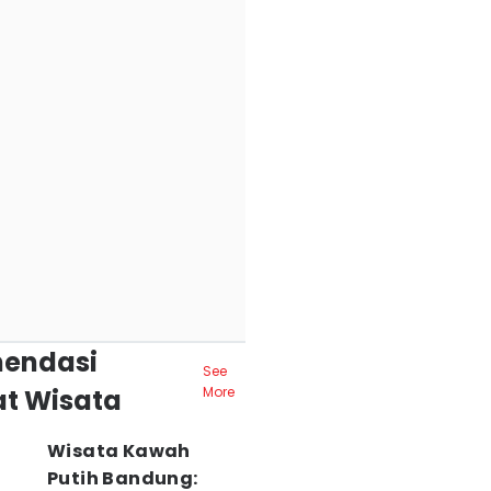
endasi
See
t Wisata
More
Wisata Kawah
Putih Bandung: