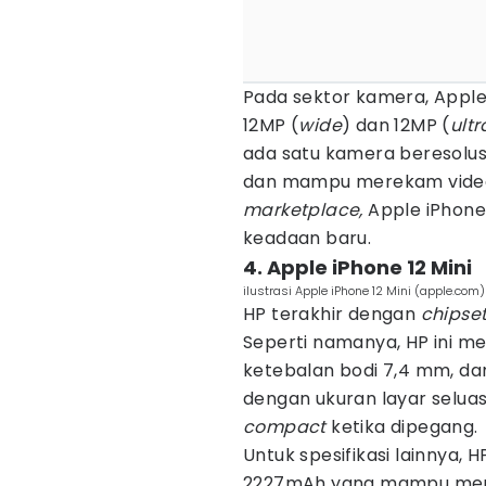
Pada sektor kamera, Apple 
12MP (
wide
) dan 12MP (
ult
ada satu kamera beresolusi
dan mampu merekam video 
marketplace,
Apple iPhone 
keadaan baru.
4. Apple iPhone 12 Mini
ilustrasi Apple iPhone 12 Mini (apple.com)
HP terakhir dengan
chipse
Seperti namanya, HP ini mem
ketebalan bodi 7,4 mm, dan
dengan ukuran layar seluas 
compact
ketika dipegang.
Untuk spesifikasi lainnya, H
2227mAh yang mampu meng