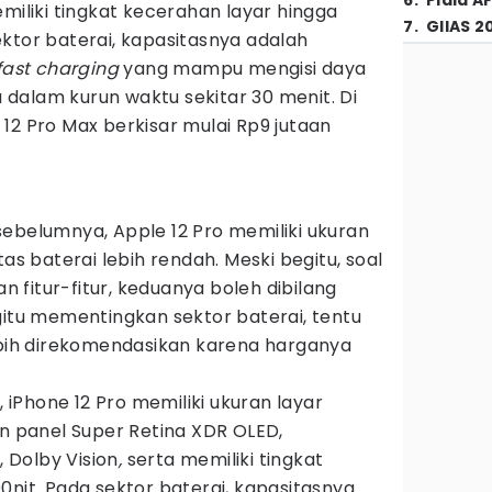
6
.
Piala A
iliki tingkat kecerahan layar hingga
7
.
GIIAS 2
tor baterai, kapasitasnya adalah
fast charging
yang mampu mengisi daya
dalam kurun waktu sekitar 30 menit. Di
12 Pro Max berkisar mulai Rp9 jutaan
ebelumnya, Apple 12 Pro memiliki ukuran
tas baterai lebih rendah. Meski begitu, soal
an fitur-fitur, keduanya boleh dibilang
gitu mementingkan sektor baterai, tentu
lebih direkomendasikan karena harganya
, iPhone 12 Pro memiliki ukuran layar
an panel Super Retina XDR OLED,
 Dolby Vision
,
serta memiliki tingkat
0nit
.
Pada sektor baterai, kapasitasnya