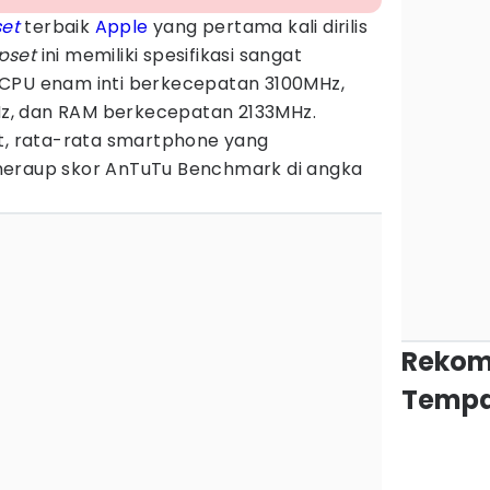
set
terbaik
Apple
yang pertama kali dirilis
pset
ini memiliki spesifikasi sangat
CPU enam inti berkecepatan 3100MHz,
, dan RAM berkecepatan 2133MHz.
ut, rata-rata smartphone yang
meraup skor AnTuTu Benchmark di angka
Rekom
Tempa