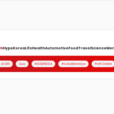
ch
Hype
Korea
Life
Health
Automotive
Food
Travel
Science
Me
 di IDN
Quiz
INSIDENESIA
#LokalBerdaya
Profil Dokter