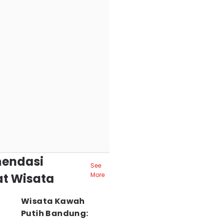
endasi
See
t Wisata
More
Wisata Kawah
Putih Bandung: