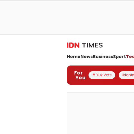
Home
News
Business
Sport
Te
For
# Yuk Vote
Iklanin
You