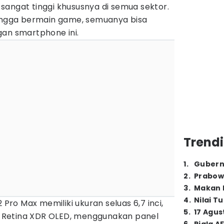
sangat tinggi khususnya di semua sektor.
hingga bermain game, semuanya bisa
gan smartphone ini.
Trendi
1
.
Gubern
2
.
Prabow
3
.
Makan B
4
.
Nilai T
 Pro Max memiliki ukuran seluas 6,7 inci,
5
.
17 Agus
Retina XDR OLED, menggunakan panel