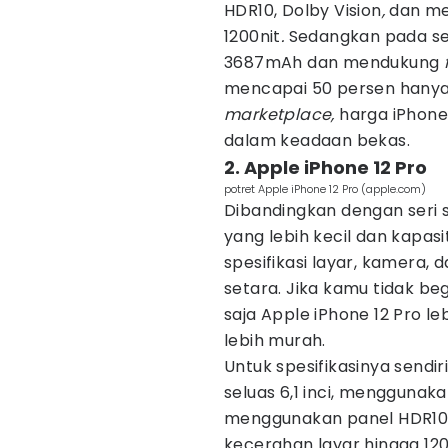
HDR10, Dolby Vision
,
dan mem
1200nit
.
Sedangkan pada sek
3687mAh dan mendukung
mencapai 50 persen hanya 
marketplace,
harga iPhone 
dalam keadaan bekas.
2. Apple iPhone 12 Pro
potret Apple iPhone 12 Pro (apple.com)
Dibandingkan dengan seri s
yang lebih kecil dan kapasi
spesifikasi layar, kamera, d
setara. Jika kamu tidak be
saja Apple iPhone 12 Pro 
lebih murah.
Untuk spesifikasinya sendiri
seluas 6,1 inci, menggunak
menggunakan panel HDR10,
kecerahan layar hingga 120