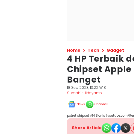
Home
Tech
Gadget
4 HP Terbaik
Chipset Apple 
Banget
18 Sep 2023, 13:22 WIB
Sumahir Hidayanto
News
Channel
potret chipset A14 Bionic (youtube.com/Re
Share Article