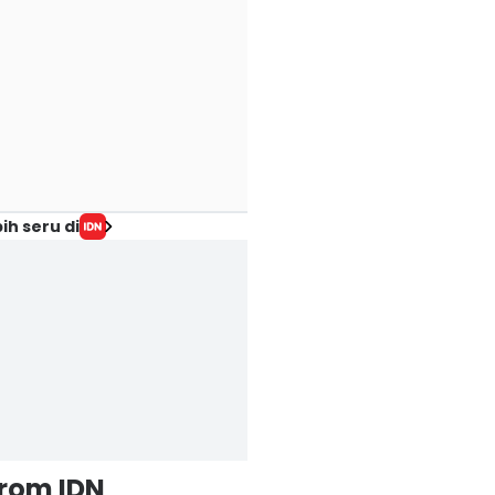
ih seru di
from IDN