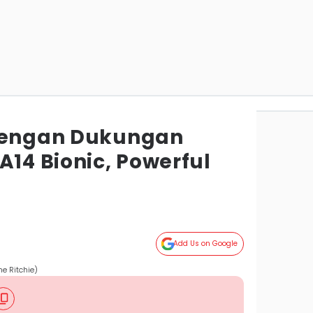
 dengan Dukungan
A14 Bionic, Powerful
Add Us on Google
ne Ritchie)