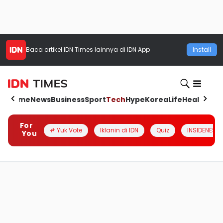
Baca artikel
IDN Times
lainnya di IDN App
Install
Home
News
Business
Sport
Tech
Hype
Korea
Life
Health
Aut
For
# Yuk Vote
Iklanin di IDN
Quiz
INSIDENESIA
You