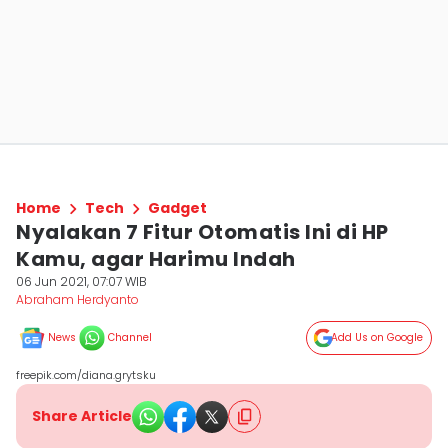
Home
Tech
Gadget
Nyalakan 7 Fitur Otomatis Ini di HP
Kamu, agar Harimu Indah
06 Jun 2021, 07:07 WIB
Abraham Herdyanto
News
Channel
Add Us on Google
freepik.com/diana.grytsku
Share Article