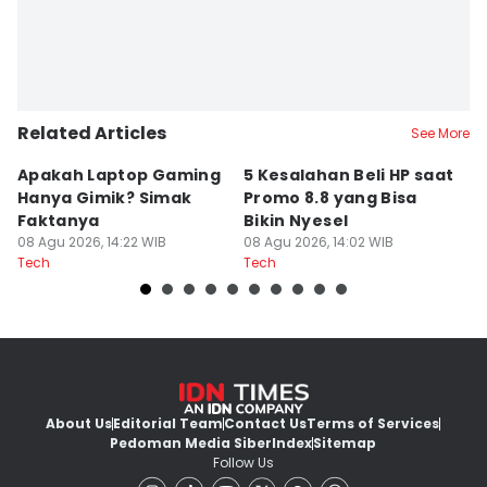
Related Articles
See More
Apakah Laptop Gaming
5 Kesalahan Beli HP saat
5 
Hanya Gimik? Simak
Promo 8.8 yang Bisa
M
Faktanya
Bikin Nyesel
E
08 Agu 2026, 14:22 WIB
08 Agu 2026, 14:02 WIB
08
Tech
Tech
Te
About Us
Editorial Team
Contact Us
Terms of Services
Pedoman Media Siber
Index
Sitemap
Follow Us