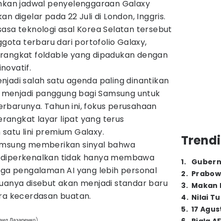
an jadwal penyelenggaraan Galaxy
n digelar pada 22 Juli di London, Inggris.
asa teknologi asal Korea Selatan tersebut
ta terbaru dari portofolio Galaxy,
rangkat foldable yang dipadukan dengan
novatif.
jadi salah satu agenda paling dinantikan
na menjadi panggung bagi Samsung untuk
rbarunya. Tahun ini, fokus perusahaan
angkat layar lipat yang terus
satu lini premium Galaxy.
Trendi
Samsung memberikan sinyal bahwa
 diperkenalkan tidak hanya membawa
1
.
Gubern
uga pengalaman AI yang lebih personal
2
.
Prabow
duanya disebut akan menjadi standar baru
3
.
Makan B
era kecerdasan buatan.
4
.
Nilai T
5
.
17 Agus
хаил Лазаренко)