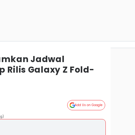
mkan Jadwal
 Rilis Galaxy Z Fold-
Add Us on Google
ng)