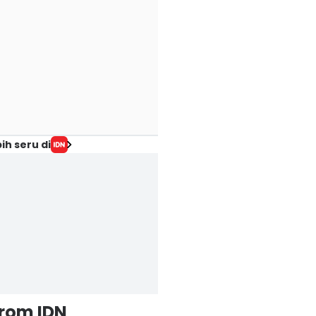
ih seru di
from IDN