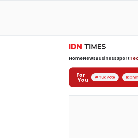
Home
News
Business
Sport
Te
For
# Yuk Vote
Iklanin
You