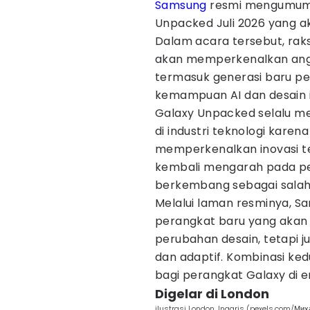
Samsung
resmi mengumumk
Unpacked Juli 2026 yang aka
Dalam acara tersebut, raks
akan memperkenalkan anggo
termasuk generasi baru pe
kemampuan AI dan desain i
Galaxy Unpacked selalu men
di industri teknologi kare
memperkenalkan inovasi te
kembali mengarah pada per
berkembang sebagai salah 
Melalui laman resminya, 
perangkat baru yang akan
perubahan desain, tetapi j
dan adaptif. Kombinasi ke
bagi perangkat Galaxy di 
Digelar di London
ilustrasi London, Inggris (pexels.com/Ми