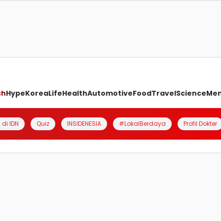
ch
Hype
Korea
Life
Health
Automotive
Food
Travel
Science
Me
 di IDN
Quiz
INSIDENESIA
#LokalBerdaya
Profil Dokter