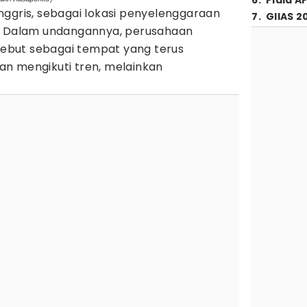
6
.
Piala A
nggris, sebagai lokasi penyelenggaraan
7
.
GIIAS 2
6. Dalam undangannya, perusahaan
but sebagai tempat yang terus
n mengikuti tren, melainkan