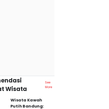
endasi
See
t Wisata
More
Wisata Kawah
Putih Bandung: