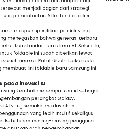
ang lebih personal dan adaptif bagi
ersebut menjadi bagian dari strategi
uas pemanfaatan AI ke berbagai lini
ama maupun spesifikasi produk yang
ung menegaskan bahwa generasi terbaru
tapkan standar baru di era AI. Selain itu,
ntuk foldable ini sudah diberikan lewat
sosial mereka. Patut dicatat, akan ada
g membuat lini foldable baru Samsung ini
 pada inovasi AI
Samsung kembali menempatkan AI sebagai
engembangan perangkat Galaxy.
si AI yang semakin cerdas akan
ggunaan yang lebih intuitif sekaligus
n kebutuhan masing-masing pengguna.
 melanjutkan arah pengembangan