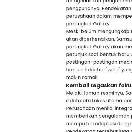
menghadirkan pengalaman y
penggunanya. Pendekatan t
perusahaan dalam memperl
perangkat Galaxy.
Meski belum mengungkap n
akan diperkenalkan, Sams
perangkat Galaxy akan mene
petunjuk soal bentuk baru u
postingan-postingan media 
bentuk foldable "wide" yan
makin ramai!
Kembali tegaskan fokus
Melalui laman resminya, 
salah satu fokus utama p
Perusahaan menilai integra
memberikan pengalaman pen
mampu beradaptasi denga
Pendekatan tersebut juga