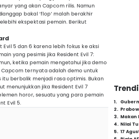
nyar yang akan Capcom rilis. Namun
ianggap bakal ‘flop’ malah berakhir
lebihi ekspektasi pemain. Berikut
zard
Evil 5 dan 6 karena lebih fokus ke aksi
in yang pesimis jika Resident Evil 7:
amun, ketika pemain mengetahui jika demo
lis Capcom ternyata adalah demo untuk
s itu berbalik menjadi rasa optimis. Bukan
t menunjukkan jika Resident Evil 7
Trendi
 elemen horor, sesuatu yang para pemain
1
.
Gubern
t Evil 5.
2
.
Prabow
3
.
Makan B
4
.
Nilai T
5
.
17 Agus