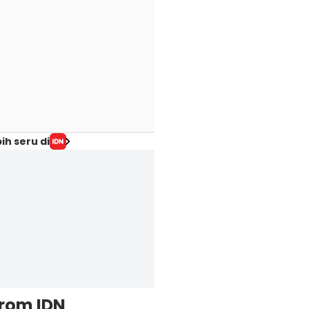
ih seru di
from IDN