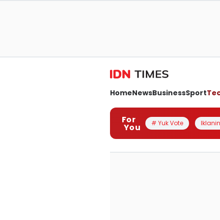
Home
News
Business
Sport
Te
For
# Yuk Vote
Iklanin
You