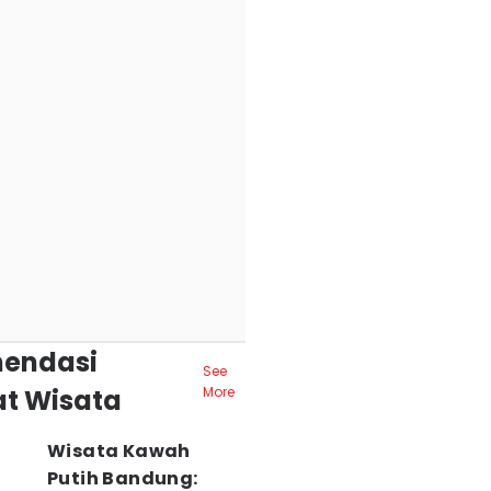
endasi
See
t Wisata
More
Wisata Kawah
Putih Bandung: