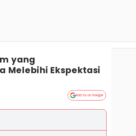
om yang
 Melebihi Ekspektasi
Add Us on Google