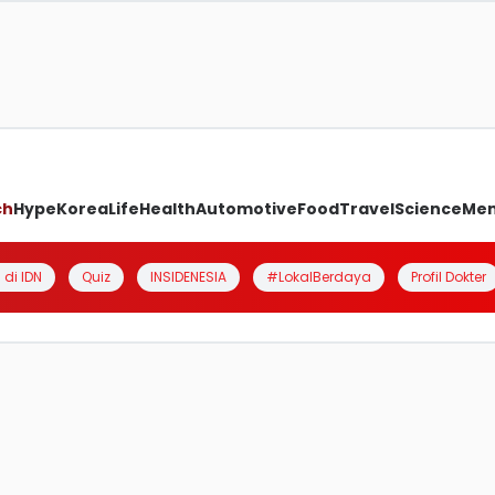
ch
Hype
Korea
Life
Health
Automotive
Food
Travel
Science
Me
 di IDN
Quiz
INSIDENESIA
#LokalBerdaya
Profil Dokter