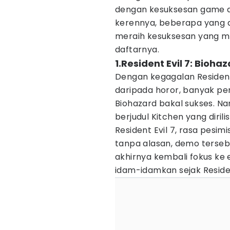
dengan kesuksesan game a
kerennya, beberapa yang d
meraih kesuksesan yang me
daftarnya.
1.Resident Evil 7: Bioha
Dengan kegagalan Resident 
daripada horor, banyak pema
Biohazard bakal sukses. N
berjudul Kitchen yang diri
Resident Evil 7, rasa pesimi
tanpa alasan, demo tersebu
akhirnya kembali fokus ke
idam-idamkan sejak Residen