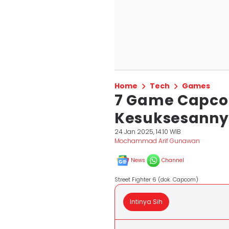
Home
Tech
Games
7 Game Capc
Kesuksesannya
24 Jan 2025, 14:10 WIB
Mochammad Arif Gunawan
News
Channel
Street Fighter 6 (dok. Capcom)
Intinya Sih