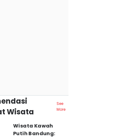
endasi
See
t Wisata
More
Wisata Kawah
Putih Bandung: