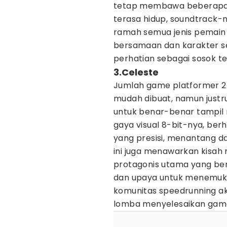
tetap membawa beberapa f
terasa hidup, soundtrack-
ramah semua jenis pemain
bersamaan dan karakter s
perhatian sebagai sosok te
3.Celeste
Jumlah game platformer 2D 
mudah dibuat, namun justru
untuk benar-benar tampil 
gaya visual 8-bit-nya, ber
yang presisi, menantang d
ini juga menawarkan kisah
protagonis utama yang be
dan upaya untuk menemukan 
komunitas speedrunning ak
lomba menyelesaikan game