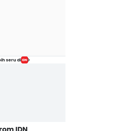
ih seru di
from IDN