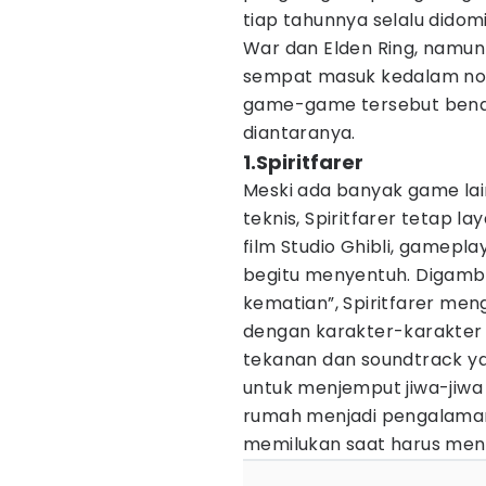
tiap tahunnya selalu dido
War dan Elden Ring, namun
sempat masuk kedalam no
game-game tersebut benar-
diantaranya.
1.Spiritfarer
Meski ada banyak game lai
teknis, Spiritfarer tetap la
film Studio Ghibli, gamepl
begitu menyentuh. Digamb
kematian”, Spiritfarer me
dengan karakter-karakter
tekanan dan soundtrack ya
untuk menjemput jiwa-jiw
rumah menjadi pengalama
memilukan saat harus men