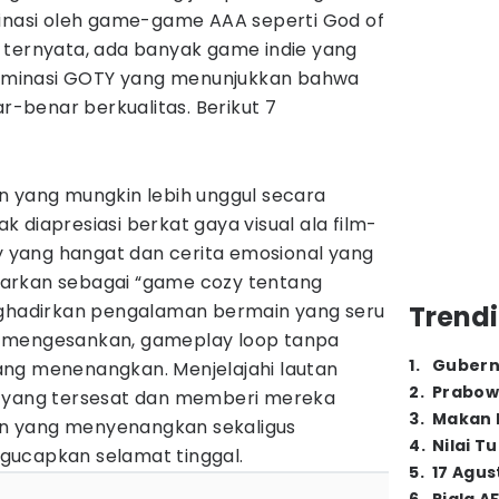
minasi oleh game-game AAA seperti God of
 ternyata, ada banyak game indie yang
minasi GOTY yang menunjukkan bahwa
benar berkualitas. Berikut 7
n yang mungkin lebih unggul secara
yak diapresiasi berkat gaya visual ala film-
ay yang hangat dan cerita emosional yang
arkan sebagai “game cozy tentang
nghadirkan pengalaman bermain yang seru
Trendi
 mengesankan, gameplay loop tanpa
1
.
Gubern
ng menenangkan. Menjelajahi lautan
2
.
Prabow
a yang tersesat dan memberi mereka
3
.
Makan B
n yang menyenangkan sekaligus
4
.
Nilai T
gucapkan selamat tinggal.
5
.
17 Agus