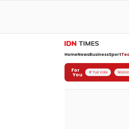
Home
News
Business
Sport
Te
For
# Yuk Vote
Iklanin
You