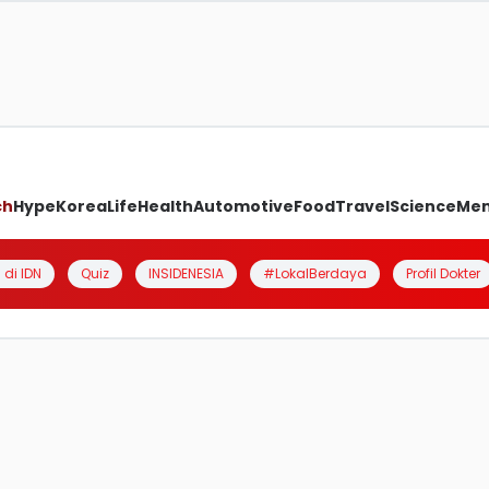
ch
Hype
Korea
Life
Health
Automotive
Food
Travel
Science
Me
 di IDN
Quiz
INSIDENESIA
#LokalBerdaya
Profil Dokter