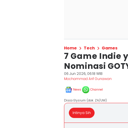
Home
Tech
Games
7 Game Indie 
Nominasi GOT
06 Jun 2026, 06:18 WIB
Mochammad Arif Gunawan
News
Channel
Disco Elysium (dok. ZA/UM)
Intinya Sih