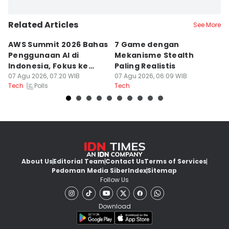
Related Articles
See More
AWS Summit 2026 Bahas
7 Game dengan
R
Penggunaan AI di
Mekanisme Stealth
St
Indonesia, Fokus ke
Paling Realistis
B
Dampak
07 Agu 2026, 07:20 WIB
07 Agu 2026, 06:09 WIB
06
Polls
Tech
Tech
Te
About Us
Editorial Team
Contact Us
Terms of Services
Pedoman Media Siber
Index
Sitemap
Follow Us
Download