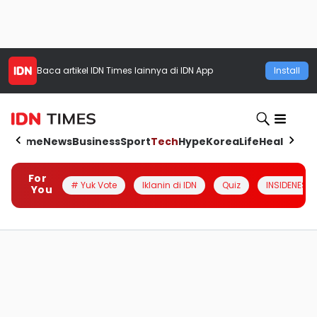
Baca artikel
IDN Times
lainnya di IDN App
Install
Home
News
Business
Sport
Tech
Hype
Korea
Life
Health
Aut
For
# Yuk Vote
Iklanin di IDN
Quiz
INSIDENESIA
You