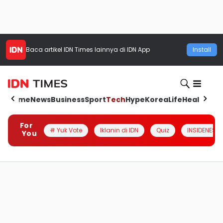
Baca artikel
IDN Times
lainnya di IDN App
Install
Home
News
Business
Sport
Tech
Hype
Korea
Life
Health
Aut
For
# Yuk Vote
Iklanin di IDN
Quiz
INSIDENESIA
You