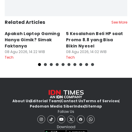
Related Articles
See More
Apakah Laptop Gaming
5 Kesalahan Beli HP saat
5 
Hanya Gimik? Simak
Promo 8.8 yang Bisa
M
Faktanya
Bikin Nyesel
E
08 Agu 2026, 14:22 WIB
08 Agu 2026, 14:02 WIB
08
Tech
Tech
Te
About Us
Editorial Team
Contact Us
Terms of Services
Pedoman Media Siber
Index
Sitemap
Follow Us
Download