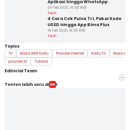
Aplikasi hingga WhatsApp
24 Feb 2025, 16:08 WIB
Tech
4 Cara Cek Pulsa Tri, Pakai Kode
USSD hingga App Bima Plus
19 Feb 2025, 16:35 WIB
Tech
Topics
Tri
Masa Aktif Kartu
Provider Internet
Kartu Tri
Masa Akti
provider tri
Tutorial
Editorial Team
Editor
Tonton lebih seru di
Lea Lyliana
Editor
Fadila Rosyada Hariri