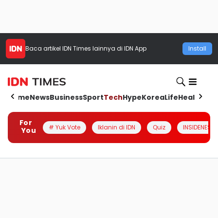
Baca artikel
IDN Times
lainnya di IDN App
Install
Home
News
Business
Sport
Tech
Hype
Korea
Life
Health
Aut
For
# Yuk Vote
Iklanin di IDN
Quiz
INSIDENESIA
You