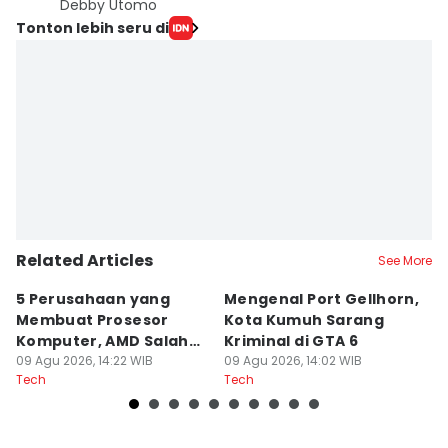
Debby Utomo
Tonton lebih seru di
Related Articles
See More
5 Perusahaan yang
Mengenal Port Gellhorn,
M
Membuat Prosesor
Kota Kumuh Sarang
Ba
Komputer, AMD Salah
Kriminal di GTA 6
M
Satunya
09 Agu 2026, 14:22 WIB
09 Agu 2026, 14:02 WIB
09
Tech
Tech
Te