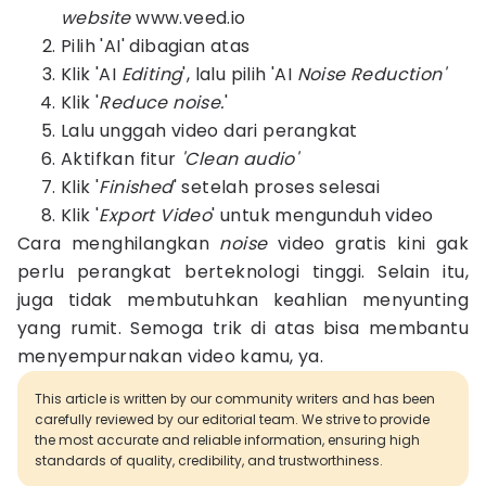
website
www.veed.io
Pilih 'AI' dibagian atas
Klik 'AI
Editing
', lalu pilih 'AI
Noise Reduction'
Klik '
Reduce noise.
'
Lalu unggah video dari perangkat
Aktifkan fitur
'Clean audio'
Klik '
Finished
' setelah proses selesai
Klik '
Export Video
' untuk mengunduh video
Cara menghilangkan
noise
video gratis kini gak
perlu perangkat berteknologi tinggi. Selain itu,
juga tidak membutuhkan keahlian menyunting
yang rumit. Semoga trik di atas bisa membantu
menyempurnakan video kamu, ya.
This article is written by our community writers and has been
carefully reviewed by our editorial team. We strive to provide
the most accurate and reliable information, ensuring high
standards of quality, credibility, and trustworthiness.